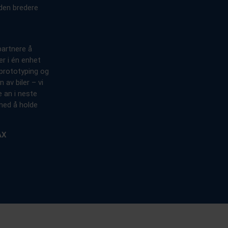
den bredere
partnere å
r i én enhet
 prototyping og
 av biler – vi
e an i neste
med å holde
AX