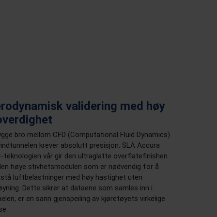
rodynamisk validering med høy
overdighet
ygge bro mellom CFD (Computational Fluid Dynamics)
indtunnelen krever absolutt presisjon. SLA Accura
teknologien vår gir den ultraglatte overflatefinishen
den høye stivhetsmodulen som er nødvendig for å
stå luftbelastninger med høy hastighet uten
yning. Dette sikrer at dataene som samles inn i
elen, er en sann gjenspeiling av kjøretøyets virkelige
se.