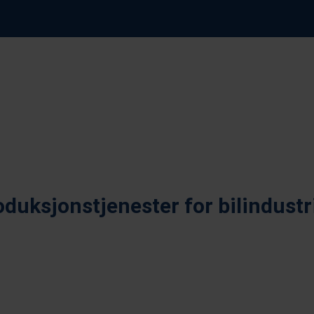
oduksjonstjenester for bilindustr
Sprøytestøping
Vak