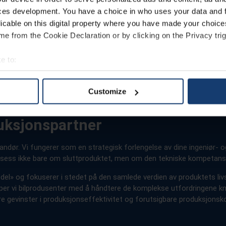
ces development. You have a choice in who uses your data and 
licable on this digital property where you have made your choic
e from the Cookie Declaration or by clicking on the Privacy trig
e to:
t your geographical location which can be accurate to within sev
tively scanning it for specific characteristics (fingerprinting)
Customize
 personal data is processed and set your preferences in the
det
duksjonspartner
e content and ads, to provide social media features and to analy
 our site with our social media, advertising and analytics partn
andør. Vi fungerer som en strategisk forlengelse av dine ingeniør- 
 provided to them or that they’ve collected from your use of their
uksess ikke bare om sluttproduktet, men om den tekniske kompetans
el» og fokuserer i stedet på den samlede verdien av produktets livssy
elper vi bilprodusenter med å håndtere de komplekse utfordringene kny
e gevinster i produksjonseffektivitet og forutsigbare produksjonskos