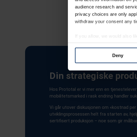
audience research and servi
privacy choices are only app
withdraw your consent any tim
If you allow, we would also lik
Collect information abou
Identify your device by ac
Deny
Find out more about how your
Din strategiske pro
We use cookies to personalis
information about your use of
Hos Prototal er vi mer enn en tjenestelever
other information that you’ve
mobilitetsmarked i rask endring handler s
Vi går utover diskusjonen om «kostnad per d
utviklingsprosessen helt fra starten av, hj
sertifisert produksjon – noe som gir målbar