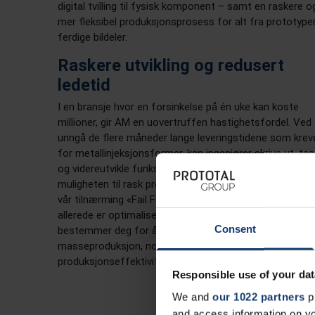
digital tvilling til fysisk komponent – samt en raskere o
mer fleksibel produksjonsprosess for alt fra prototyper 
ferdige bildeler.
Raskere utvikling og redusert
ledetid
I en bransje hvor en forsinkelse på én uke kan koste
millioner, gir AM en uovertruffen hastighetsfordel. Ved
unngå de flere måneder lange leveringstidene som krev
for metallinjeksjonsformer, kan ingeniører skrive ut, te
og videreutvikle funksjonelle prototyper på få dager. D
muligheten til rask prototyping – som kommer til uttryk
vår tilnærming «Fail Fast, Learn Faster» – sikrer at desi
allerede er optimalisert og risikoen redusert når du
Consent
bestemmer deg for å gå videre med verktøy for
masseproduksjon, noe som ivaretar
produksjonseffektiviteten lenger ned i produksjonskjed
Responsible use of your dat
We and
our 1022 partners
pr
and access information on yo