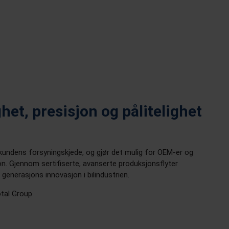
ghet, presisjon og pålitelighet
 kundens forsyningskjede, og gjør det mulig for OEM-er og
on. Gjennom sertifiserte, avanserte produksjonsflyter
e generasjons innovasjon i bilindustrien.
otal Group