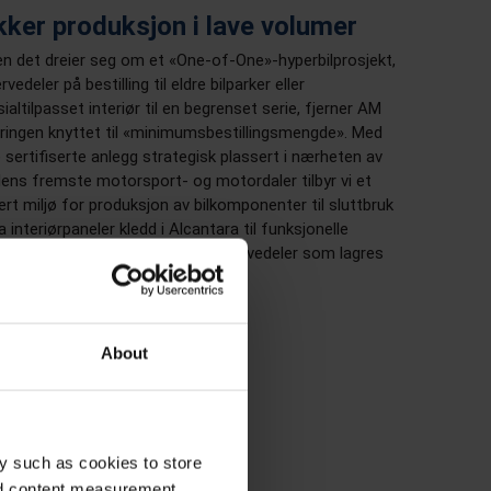
kker produksjon i lave volumer
n det dreier seg om et «One-of-One»-hyperbilprosjekt,
rvedeler på bestilling til eldre bilparker eller
ialtilpasset interiør til en begrenset serie, fjerner AM
dringen knyttet til «minimumsbestillingsmengde». Med
 sertifiserte anlegg strategisk plassert i nærheten av
ens fremste motorsport- og motordaler tilbyr vi et
ert miljø for produksjon av bilkomponenter til sluttbruk
a interiørpaneler kledd i Alcantara til funksjonelle
ponenter under panseret og reservedeler som lagres
alt.
About
y such as cookies to store
nd content measurement,