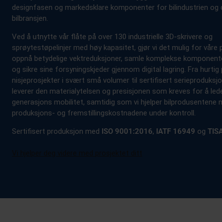
designfasen og markedsklare komponenter for bilindustrien og 
bilbransjen.
Ved å utnytte vår flåte på over 130 industrielle 3D-skrivere og
sprøytestøpelinjer med høy kapasitet, gjør vi det mulig for våre 
oppnå betydelige vektreduksjoner, samle komplekse komponente
og sikre sine forsyningskjeder gjennom digital lagring. Fra hurtig
nisjeprosjekter i svært små volumer til sertifisert serieproduksjon
leverer den materialytelsen og presisjonen som kreves for å led
generasjons mobilitet, samtidig som vi hjelper bilprodusentene 
produksjons- og fremstillingskostnadene under kontroll.
Sertifisert produksjon med
ISO 9001:2016
,
IATF 16949
og
TIS
Vi hjelper deg videre med prosjektet ditt