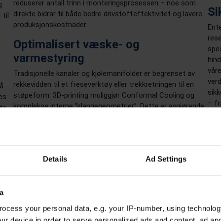
reduserer antall trinn i monteringsprosessen – noe som
g
Si
direkte bidrar til både bedre drivstoffeffektivitet og lavere
til
produksjonskostnader.
Ente
rese
Optimalisert væske- og
spes
varmestyring
hin
våre
Tradisjonelle kanaler og kjølemanifolder er begrenset av
verd
rekkevidden til et freseverktøy eller trekkretningen til en
 å
sikk
støpeform. 3D-printing muliggjør Conformal Cooling og
es
– fr
komplekse interne “slangegeometrier”. Dette er avgjørende
ste
kom
for HVAC-systemer og batterikjøleplater, der optimalisert
enne
digit
innvendig luftstrøm og kjølevæskedistribusjon direkte
k i
forbedrer passasjerenes komfort og batteriets levetid.
gnet
Spesielt additiv produksjon i metall åpner for geometrier
Details
Ad Settings
som ganske enkelt ikke kan fremstilles med tradisjonelle
produksjonsmetoder.
en.
a
ocess your personal data, e.g. your IP-number, using technolog
ur device in order to serve personalized ads and content, ad a