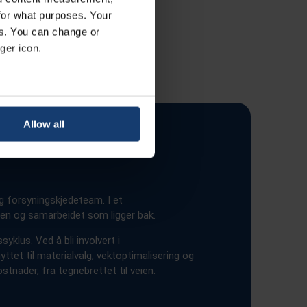
for what purposes. Your
es. You can change or
ger icon.
eral meters
Allow all
ails section
.
se our traffic. We also share
ers who may combine it with
og forsyningskjedeteam. I et
 services.
en og samarbeidet som ligger bak.
klus. Ved å bli involvert i
ttet til materialvalg, vektoptimalisering og
tnader, fra tegnebrettet til veien.