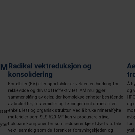
AM
Radikal vektreduksjon og
Ae
konsolidering
tr
For elbiler (EV) eller sportsbiler er vekten en hindring for
Å b
rekkevidde og drivstoffeffektivitet. AM muliggjør
og v
sammenslåing av deler, der komplekse enheter bestående
HPC-
av braketter, festemidler og tetninger omformes til én
og 
enkelt, lett og organisk struktur. Ved å bruke mineralfylte
mot
sser
materialer som SLS 620-MF kan vi produsere stive,
avbø
holdbare komponenter som reduserer kjøretøyets totale
tunn
yter
vekt, samtidig som de forenkler forsyningskjeden og
ytel