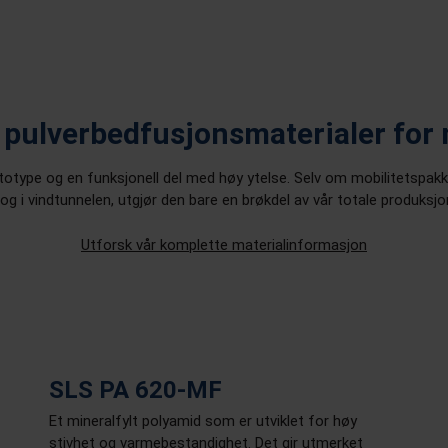
 pulverbedfusjonsmaterialer for 
rototype og en funksjonell del med høy ytelse. Selv om mobilitetspak
og i vindtunnelen, utgjør den bare en brøkdel av vår totale produksjo
Utforsk vår komplette materialinformasjon
SLS PA 620-MF
Et mineralfylt polyamid som er utviklet for høy
stivhet og varmebestandighet. Det gir utmerket