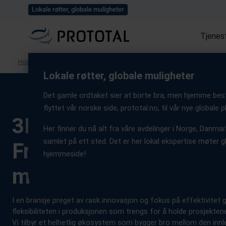
Utforsk alle våre prosj
Lokale røtter, globale muligheter
Tjenes
Home
/
Løsninger
/
Industrier
/
Automotive og mobilitet
Lokale røtter, globale muligheter
Det gamle ordtaket sier at borte bra, men hjemme best. 
flyttet vår norske side, prototal.no, til vår nye globale
3D-utskrift i bilindustr
Her finner du nå alt fra våre avdelinger i Norge, Danmark
samlet på ett sted. Det er her lokal ekspertise møter gl
Fremskynder fremtide
hjemmeside!
mobilitet
I en bransje preget av rask innovasjon og fokus på effektivitet g
fleksibiliteten i produksjonen som trengs for å holde prosjektene
Vi tilbyr et helhetlig økosystem som bygger bro mellom den inn