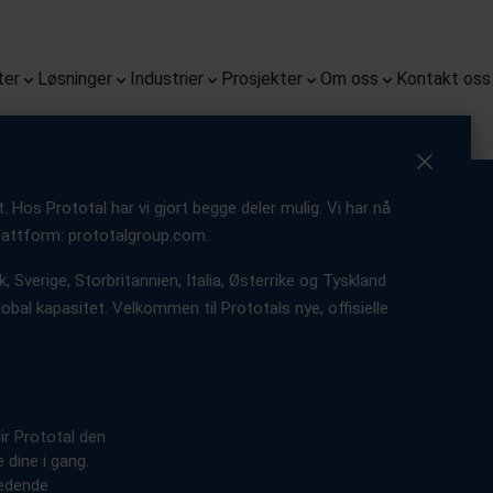
ekter
Monoqool
Flug
Førsteklasses prototyper med
Kombinasjon av 3D printing og
Fremme robotsystemer med
Få tilgang til de siste nyhetene,
End-t
Mulig
Vi er 
tette toleranser og pålitelig
sprøytestøping for optimalisert
nøyaktige, funksjonelle og
Serieproduksjon av briller med 3D
innsikt og oppdateringer fra
med t
innov
Fra 3D
Europ
repeterbarhet
delproduksjon
holdbare deler
printing
selskapet vårt
produ
tjene
ter
Løsninger
Industrier
Prosjekter
Om oss
Kontakt oss
Hos Prototal har vi gjort begge deler mulig. Vi har nå
 plattform: prototalgroup.com.
ien:
, Sverige, Storbritannien, Italia, Østerrike og Tyskland
obal kapasitet. Velkommen til Prototals nye, offisielle
ns
ir Prototal den
 dine i gang.
ledende