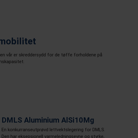
mobilitet
ken vår er skreddersydd for de tøffe forholdene på
nskapasitet.
DMLS Aluminium AlSi10Mg
En konkurranseutprøvd lettvektslegering for DMLS.
Den har eksepsjonell varmeledningsevne og styrke,