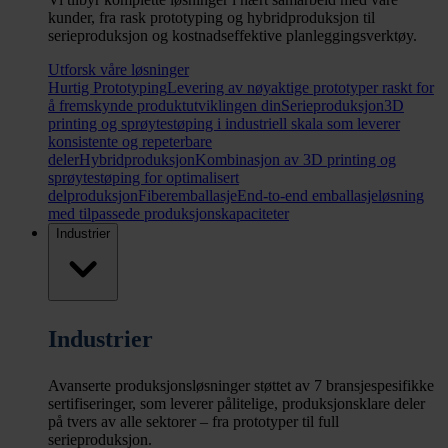
kunder, fra rask prototyping og hybridproduksjon til
serieproduksjon og kostnadseffektive planleggingsverktøy.
Utforsk våre løsninger
Hurtig Prototyping
Levering av nøyaktige prototyper raskt for
å fremskynde produktutviklingen din
Serieproduksjon
3D
printing og sprøytestøping i industriell skala som leverer
konsistente og repeterbare
deler
Hybridproduksjon
Kombinasjon av 3D printing og
sprøytestøping for optimalisert
delproduksjon
Fiberemballasje
End-to-end emballasjeløsning
med tilpassede produksjonskapaciteter
Industrier
Industrier
Avanserte produksjonsløsninger støttet av 7 bransjespesifikke
sertifiseringer, som leverer pålitelige, produksjonsklare deler
på tvers av alle sektorer – fra prototyper til full
serieproduksjon.