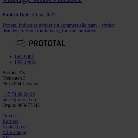
Publish Date
:
2 June 2025
Prototal Industries utvider sitt kommersielle team – styrker
tilstedeværelsen i romfarts- og forsvarsindustrien...
ISO 9001
ISO 14001
Prototal AS
Trekanten 3
NO-7604 Levanger
+47 74 09 06 00
post@prototal.no
Org.nr. 995677342
Om oss
Karriere
Kontakt oss
Våre anlegg
ESG