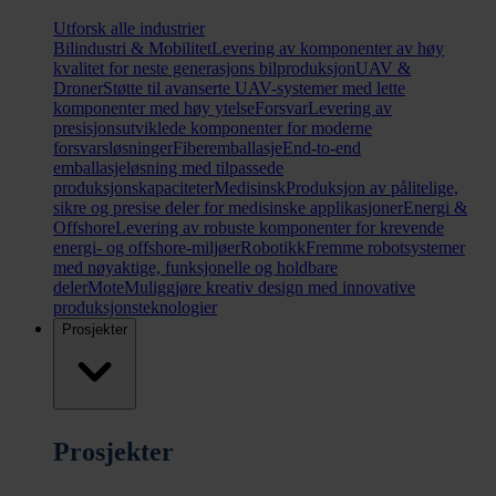
Utforsk alle industrier
Bilindustri & Mobilitet
Levering av komponenter av høy
kvalitet for neste generasjons bilproduksjon
UAV &
Droner
Støtte til avanserte UAV-systemer med lette
komponenter med høy ytelse
Forsvar
Levering av
presisjonsutviklede komponenter for moderne
forsvarsløsninger
Fiberemballasje
End-to-end
emballasjeløsning med tilpassede
produksjonskapaciteter
Medisinsk
Produksjon av pålitelige,
sikre og presise deler for medisinske applikasjoner
Energi &
Offshore
Levering av robuste komponenter for krevende
energi- og offshore-miljøer
Robotikk
Fremme robotsystemer
med nøyaktige, funksjonelle og holdbare
deler
Mote
Muliggjøre kreativ design med innovative
produksjonsteknologier
Prosjekter
Prosjekter