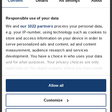
Consent
Details
Ad Settings
About
Monoqool
Fluga Sports
Om oss
Kontakt oss
Responsible use of your data
Våre fasiliteter
Karriere
We and
our 1022 partners
process your personal data,
Events
e.g. your IP-number, using technology such as cookies to
ESG
store and access information on your device in order to
Partnere
Presse
serve personalized ads and content, ad and content
Prototal Group
measurement, audience research and services
Kontakt oss
development. You have a choice in who uses your data
Blogg
and for what purposes. Your privacy choices are only
Karriere
applicable on this digital property where you have made
Events
your choices. You can change or withdraw your consent
Presse
Kontakt oss
any time from the Cookie Declaration or by clicking on
Allow all
the Privacy trigger icon.
If you allow, we would also like to:
Customize
Collect information about your geographical
Lokale røtter, globale
location which can be accurate to within several