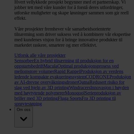
Hvert vellykkede prosjekt begynner med et partnerskap. Vi
jobber tett med våre kunder for å forstå deres utfordringer,
utforske muligheter og skape løsninger sammen som gir reell
effekt.
Våre prosjekter fremhever vår samarbeidsorienterte
tilnærming som driver suksess ved å kombinere vår ekspertise
med kundenes visjon for å bringe innovative produkter til
markedet raskere, smartere og mer effektivt.
Utforsk alle våre prosjekter
Sensorbee
En hybrid tilnærming til produksjon for en
oppstartsbedrift
Macula
Optimal produksjonsprosess ved
mellomstore volumer
Rapid Rappel
Produksjon av verdens
ledende kompakte evakueringssystem
CODRONE
Produksjon
av AI-drevne overvåkningsdroner
Qatna
Redusert risiko for
slag ved hjelp av 3D printing
Windracers
Innovasjon i høyden
med høytytende polymerer
Monoqool
Serieproduksjon av
briller med 3D printing
Fluga Sports
Fra 3D printing til
sprøytestøping
Om oss