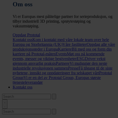
Om oss
Vi er Europas mest pålitelige partner for serieproduksjon, og
tilbyr industriell 3D printing, sprøytestøping og
vakuumstøping.
Oppdag Prototal
Kontakt oss
Kom i kontakt med våre lokale team over hele
Europa og Storbritannia (UK)
Våre fasiliteter
Oppdag alle våre
produksjonssteder i Europa
Karriere
Bli med oss og form din
karriere på Prototal-måten
Events
Møt oss på kommende
events, messer og viktige begivenheter
ESG
Driver vekst
gjennom ansvarlig praksis
Partnere
Vi muliggjør den neste
industrielle revolusjonen sammen
Presse
Få tilgang til de siste
nyhetene, innsikt og oppdateringer fra selskapet vårt
Prototal
Group
Vi er en del av Prototal Group, Europas største
tjenesteleverandør
Kontakt oss