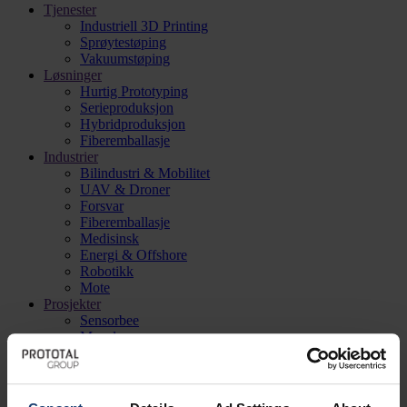
Tjenester
Industriell 3D Printing
Sprøytestøping
Vakuumstøping
Løsninger
Hurtig Prototyping
Serieproduksjon
Hybridproduksjon
Fiberemballasje
Industrier
Bilindustri & Mobilitet
UAV & Droner
Forsvar
Fiberemballasje
Medisinsk
Energi & Offshore
Robotikk
Mote
Prosjekter
Sensorbee
Macula
Rapid Rappel
CODRONE
Qatna
Windracers