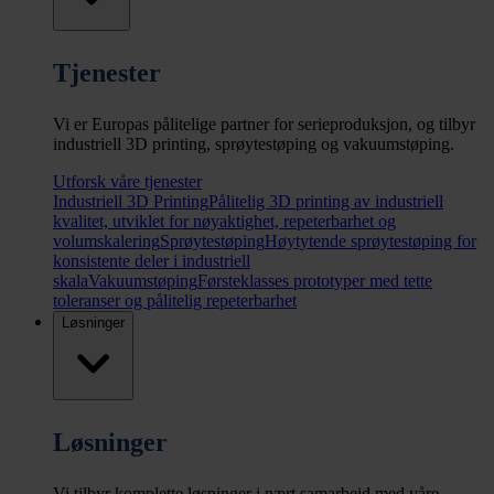
Tjenester
Vi er Europas pålitelige partner for serieproduksjon, og tilbyr
industriell 3D printing, sprøytestøping og vakuumstøping.
Utforsk våre tjenester
Industriell 3D Printing
Pålitelig 3D printing av industriell
kvalitet, utviklet for nøyaktighet, repeterbarhet og
volumskalering
Sprøytestøping
Høytytende sprøytestøping for
konsistente deler i industriell
skala
Vakuumstøping
Førsteklasses prototyper med tette
toleranser og pålitelig repeterbarhet
Løsninger
Løsninger
Vi tilbyr komplette løsninger i nært samarbeid med våre