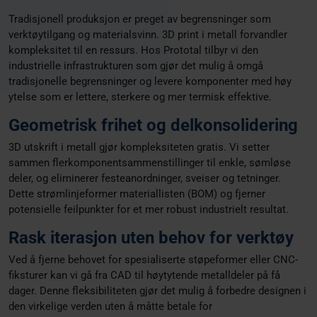
Tradisjonell produksjon er preget av begrensninger som
verktøytilgang og materialsvinn. 3D print i metall forvandler
kompleksitet til en ressurs. Hos Prototal tilbyr vi den
industrielle infrastrukturen som gjør det mulig å omgå
tradisjonelle begrensninger og levere komponenter med høy
ytelse som er lettere, sterkere og mer termisk effektive.
Geometrisk frihet og delkonsolidering
3D utskrift i metall gjør kompleksiteten gratis. Vi setter
sammen flerkomponentsammenstillinger til enkle, sømløse
deler, og eliminerer festeanordninger, sveiser og tetninger.
Dette strømlinjeformer materiallisten (BOM) og fjerner
potensielle feilpunkter for et mer robust industrielt resultat.
Rask iterasjon uten behov for verktøy
Ved å fjerne behovet for spesialiserte støpeformer eller CNC-
fiksturer kan vi gå fra CAD til høytytende metalldeler på få
dager. Denne fleksibiliteten gjør det mulig å forbedre designen i
den virkelige verden uten å måtte betale for