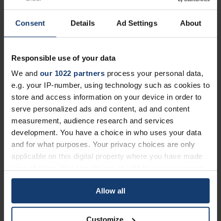
hjelper deg videre.
Consent
Details
Ad Settings
About
Retningslinjer for metalltrykk
Responsible use of your data
We and
our 1022 partners
process your personal data,
e.g. your IP-number, using technology such as cookies to
store and access information on your device in order to
serve personalized ads and content, ad and content
measurement, audience research and services
development. You have a choice in who uses your data
and for what purposes. Your privacy choices are only
applicable on this digital property where you have made
Oversikt over datablad
your choices. You can change or withdraw your consent
D
Ultimate strekkfasthet
Strekkfasthet (Rp 0,2 %)
Forlengelse ved br
any time from the Cookie Declaration or by clicking on
M
Allow all
the Privacy trigger icon.
L
S
If you allow, we would also like to:
A
330-350 MPa
220-240 MPa
5-10%
Customize