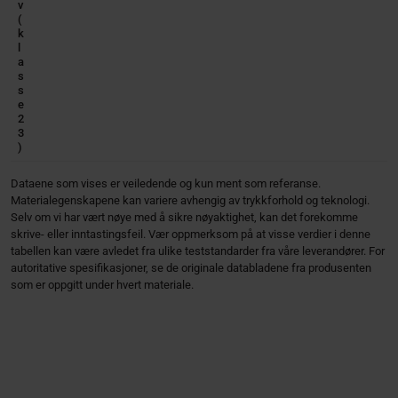
v
(
k
l
a
s
s
e
2
3
)
Dataene som vises er veiledende og kun ment som referanse.
Materialegenskapene kan variere avhengig av trykkforhold og teknologi.
Selv om vi har vært nøye med å sikre nøyaktighet, kan det forekomme
skrive- eller inntastingsfeil. Vær oppmerksom på at visse verdier i denne
tabellen kan være avledet fra ulike teststandarder fra våre leverandører. For
autoritative spesifikasjoner, se de originale databladene fra produsenten
som er oppgitt under hvert materiale.