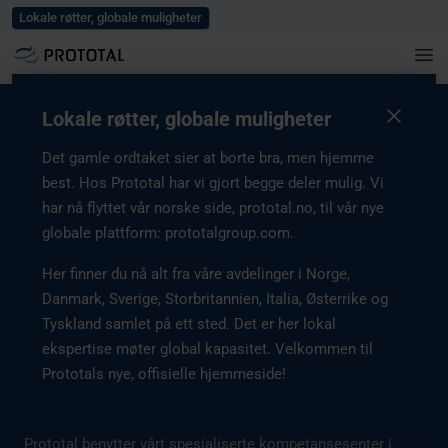
Blogg
Karriere
Events
Presse
Kontakt oss
Lokale røtter, globale muligheter
Home
/
Tjenester
/
Industriell 3D Print
/
Metall
Lokale røtter, globale muligheter
Det gamle ordtaket sier at borte bra, men hjemme
best. Hos Prototal har vi gjort begge deler mulig. Vi
Industrielle 3D Print
har nå flyttet vår norske side, prototal.no, til vår nye
tjenester for metall
globale plattform: prototalgroup.com.
Her finner du nå alt fra våre avdelinger i Norge,
Utnytt industriell 3D Print i metall for å akselerere
produktets livssyklus – fra funksjonelle prototyper til
Danmark, Sverige, Storbritannien, Italia, Østerrike og
sertifisert serieproduksjon. Hos Prototal spesialiserer vi
Tyskland samlet på ett sted. Det er her lokal
oss på DMLS (Direct Metal Laser Sintering), som gir den
ekspertise møter global kapasitet. Velkommen til
strukturelle styrken og presisjonen som kreves for å
Prototals nye, offisielle hjemmeside!
realisere komplekse design i høyytelses komponenter til
sluttbruk.
Prototal benytter vårt spesialiserte kompetansesenter i