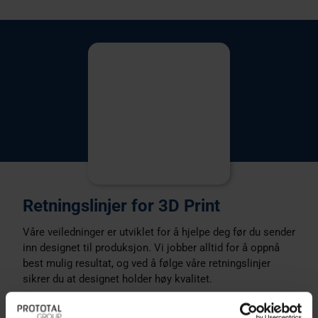
Retningslinjer for 3D Print
Våre veiledninger er utviklet for å hjelpe deg før du sender
inn designet til produksjon. Vi jobber alltid for å oppnå
best mulig resultat, og ved å følge våre retningslinjer
sikrer du at designet holder høy kvalitet.
Ta gjerne kontakt dersom du trenger veiledning – vi