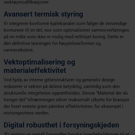
verktøymodifikasjoner.
Avansert termisk styring
Vi integrerer konforme kjølekanaler som følger de innvendige
konturene til en del, noe som optimaliserer varmeoverføringen
på en måte som ikke er mulig med rettlinjet boring. Dette er
den definitive løsningen for høyytelsesformer og
varmevekslere.
Vektoptimalisering og
materialeffektivitet
Ved hjelp av interne gitterstrukturer og generativ design
reduserer vi vekten på delene betydelig, samtidig som den
strukturelle integriteten opprettholdes. Denne “Material der du
trenger det”-tilnærmingen sikrer maksimalt utbytte for bransjer
der hvert eneste gram påvirker effektiviteten, for eksempel i
motorsportens verden.
Digital robusthet i forsyningskjeden
3D printing av metall forvandler fysiske lagerbeholdninger til et