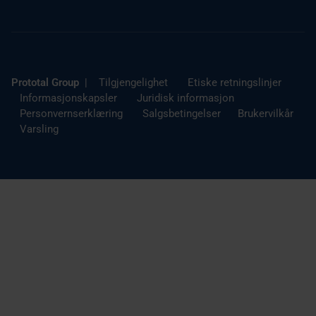
bilindustrien – uten at det går på bekostning av
komponentens mekaniske integritet.
Prototal Group
|
Tilgjengelighet
Etiske retningslinjer
Informasjonskapsler
Juridisk informasjon
Personvernserklæring
Salgsbetingelser
Brukervilkår
Varsling