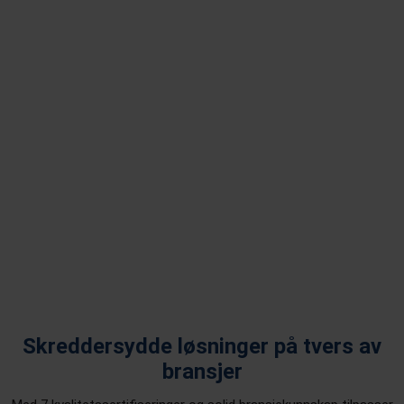
Industriell 3D Print
Sprøytestøping
Vakuumstøping
Skreddersydde løsninger på tvers av
bransjer