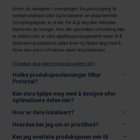
Enten du navigerer i overgangen fra prototyping til
serieproduksjon eller optimaliserer en eksisterende
forsyningskjede, er vi her for å gi deg den tekniske
klarheten du trenger. Hvis din spesifikke utfordring ikke
er dekket her, er våre applikasjonsingeniører klare til å
diskutere prosjektets unike krav og hjelpe deg med å
finne den mest effektive veien til produksjon.
Vi hjelper deg videre med prosjektet ditt
Hvilke produksjonsløsninger tilbyr
Prototal?
Kan dere hjelpe meg med å designe eller
optimalisere delen min?
Hvor er dere lokalisert?
Industriell 3D-utskrift
: Vi tilbyr industriell 3D-
utskrift i teknologier som MJF, SLS, FDM, SLA, FDR,
Hvordan ber jeg om et pristilbud?
DLP, PolyJet og SAF. Materialutvalget vårt spenner
fra ulike varianter av PA 11, PA 12, PP, TPU, ABS,
Kan jeg overlate produksjonen min til