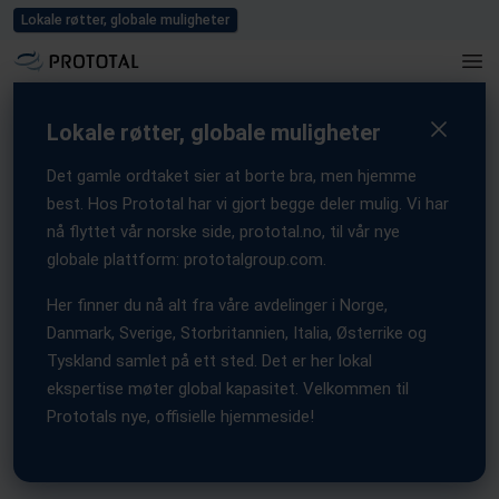
Blogg
Karriere
Events
Presse
Kontakt oss
Lokale røtter, globale muligheter
Home
/
Løsninger
Lokale røtter, globale muligheter
Anvendelser innen industriell
Det gamle ordtaket sier at borte bra, men hjemme
best. Hos Prototal har vi gjort begge deler mulig. Vi har
3D-utskrift
nå flyttet vår norske side, prototal.no, til vår nye
globale plattform: prototalgroup.com.
Vi tilbyr helhetlige løsninger i tett samarbeid med kundene våre.
Fra rask prototyping til hybridproduksjon og serieproduksjon
Her finner du nå alt fra våre avdelinger i Norge,
med en blanding av teknologier – vi veileder ideene dine til den
Danmark, Sverige, Storbritannien, Italia, Østerrike og
rette løsningen for dine behov.
Tyskland samlet på ett sted. Det er her lokal
Så hva kan vi hjelpe deg med?
ekspertise møter global kapasitet. Velkommen til
Prototals nye, offisielle hjemmeside!
Vi hjelper deg videre med prosjektet ditt