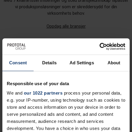
Med 7 kvalitetssertifiseringer og solid bransjekunnskap tilpasser
vi produksjonsløsninger som er skreddersydd for din
virksomhets behov.
Oppdag alle bransjer
Consent
Details
Ad Settings
About
Forsvar
Responsible use of your data
We and
our 1022 partners
process your personal data,
Automotive og mobilitet
e.g. your IP-number, using technology such as cookies to
store and access information on your device in order to
serve personalized ads and content, ad and content
measurement, audience research and services
development. You have a choice in who uses your data
Medisinsk