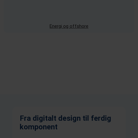
may combine it with other information that you’ve
provided to them or that they’ve collected from your use
of their services.
Energi og offshore
Fra digitalt design til ferdig
komponent