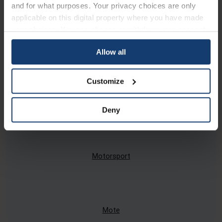
and for what purposes. Your privacy choices are only
applicable on this digital property where you have made
your choices. You can change or withdraw your consent
any time from the Cookie Declaration or by clicking on
Emballasje
Allow all
the Privacy trigger icon.
If you allow, we would also like to:
Customize
Collect information about your geographical location
UAV og droner
which can be accurate to within several meters
Deny
Identify your device by actively scanning it for
specific characteristics (fingerprinting)
Find out more about how your personal data is processed
and set your preferences in the
details section
.
Motorsport
We use cookies to personalise content and ads, to
provide social media features and to analyse our traffic.
We also share information about your use of our site with
Mote
our social media, advertising and analytics partners who