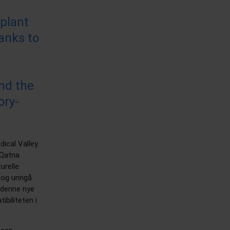
mplant
hanks to
nd the
ory-
ical Valley.
 Qatna
urelle
g og unngå
r denne nye
biliteten i