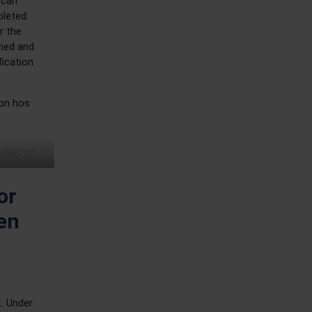
 can
pleted.
r the
thed and
fication
jon hos
n hos 1zu1
or
en
. Under