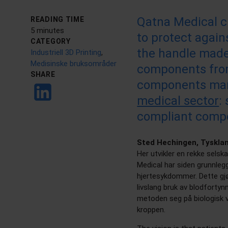
Qatna Medical cl
READING TIME
5 minutes
to protect again
CATEGORY
the handle made
Industriell 3D Printing
,
Medisinske bruksområder
components from
SHARE
components mar
medical sector
:
compliant compo
Sted Hechingen, Tysklan
Her utvikler en rekke sels
Medical har siden grunnlegg
hjertesykdommer. Dette gj
livslang bruk av blodfortyn
metoden seg på biologisk ve
kroppen.