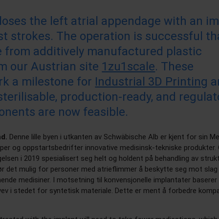
oses the left atrial appendage with an i
st strokes. The operation is successful t
 from additively manufactured plastic
 our Austrian site
1zu1scale
. These
k a milestone for
Industrial 3D Printing
a
 sterilisable, production-ready, and regulat
nents are now feasible.
d.
Denne lille byen i utkanten av Schwäbische Alb er kjent for sin Med
kaper og oppstartsbedrifter innovative medisinsk-tekniske produkter.
elsen i 2019 spesialisert seg helt og holdent på behandling av strukt
ør det mulig for personer med atrieflimmer å beskytte seg mot sla
nende medisiner. I motsetning til konvensjonelle implantater basere
v i stedet for syntetisk materiale. Dette er ment å forbedre kompati