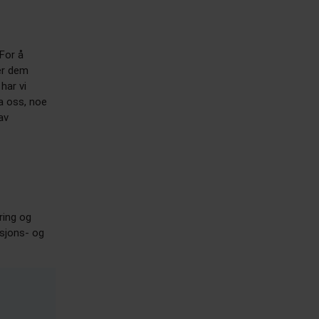
 For å
er dem
har vi
a oss, noe
av
ring og
osjons- og