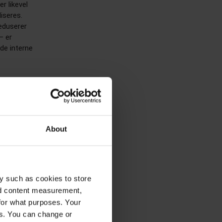
r likevel
iseres.
reduserer
– er
ode interne
ping har
 at en ung
, så i 2022
e. Det var
About
e både
y such as cookies to store
 gjennom
nd content measurement,
kvensene for
for what purposes. Your
ærlige
es. You can change or
ar vist seg