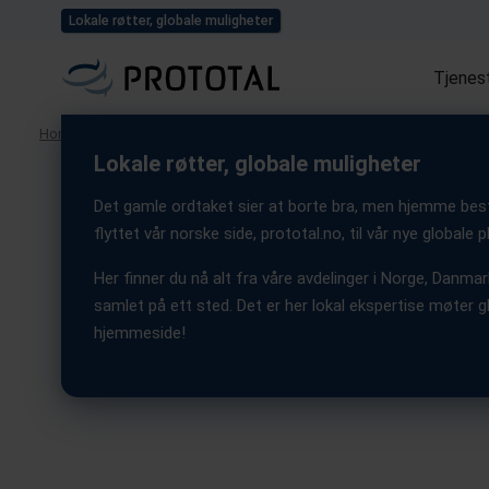
Utforsk alle våre prosj
Lokale røtter, globale muligheter
Tjenes
Home
/
Case Studies
/
Redusert risiko for hjerneslag ved hjelp av 3D pr
Lokale røtter, globale muligheter
Det gamle ordtaket sier at borte bra, men hjemme best. 
Qatna Medical
flyttet vår norske side, prototal.no, til vår nye globale
Her finner du nå alt fra våre avdelinger i Norge, Danmark
Redusert risiko for 
samlet på ett sted. Det er her lokal ekspertise møter gl
hjemmeside!
ved hjelp av 3D prin