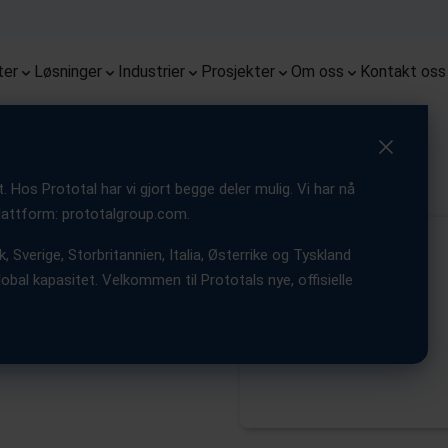
ekter
Monoqool
Flug
Førsteklasses prototyper med
Kombinasjon av 3D printing og
Fremme robotsystemer med
Få tilgang til de siste nyhetene,
End-t
Mulig
Vi er 
tette toleranser og pålitelig
sprøytestøping for optimalisert
nøyaktige, funksjonelle og
Serieproduksjon av briller med 3D
innsikt og oppdateringer fra
med t
innov
Fra 3D
Europ
repeterbarhet
delproduksjon
holdbare deler
printing
selskapet vårt
produ
tjene
ter
Løsninger
Industrier
Prosjekter
Om oss
Kontakt oss
inting
Hos Prototal har vi gjort begge deler mulig. Vi har nå
 plattform: prototalgroup.com.
, Sverige, Storbritannien, Italia, Østerrike og Tyskland
hjerneslag
obal kapasitet. Velkommen til Prototals nye, offisielle
ting