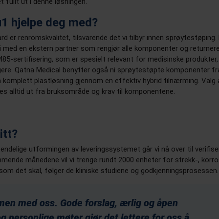
t fullt ut i denne løsningen.
1 hjelpe deg med?
d er renromskvalitet, tilsvarende det vi tilbyr innen sprøytestøping.
i med en ekstern partner som rengjør alle komponenter og returner
5-sertifisering, som er spesielt relevant for medisinske produkter, 
ligere. Qatna Medical benytter også ni sprøytestøpte komponenter fr
n komplett plastløsning gjennom en effektiv hybrid tilnærming. Valg 
s alltid ut fra bruksområde og krav til komponentene.
itt?
ndelige utformingen av leveringssystemet går vi nå over til verifise
kommende månedene vil vi trenge rundt 2000 enheter for strekk-, korr
r som det skal, følger de kliniske studiene og godkjenningsprosessen.
en med oss. Gode forslag, ærlig og åpen
personlige møter gjør det lettere for oss å