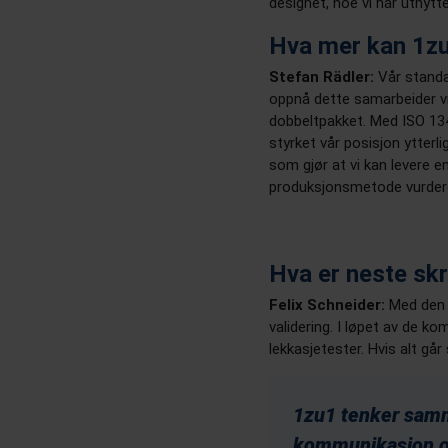
designet, noe vi har utnytte
Hva mer kan 1zu
Stefan Rädler:
Vår standar
oppnå dette samarbeider v
dobbeltpakket. Med ISO 1348
styrket vår posisjon ytter
som gjør at vi kan levere e
produksjonsmetode vurdere
Hva er neste skr
Felix Schneider:
Med den e
validering. I løpet av de 
lekkasjetester. Hvis alt gå
1zu1 tenker samm
kommunikasjon og 