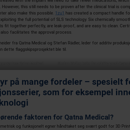
 treated with the implant will need to take fewer medications, which
e. However, this still needs to be proven after the clinical trial is com
nter also make this possible.
1zu1
has created a compact handle fo
exploiting the full potential of SLS technology. Six chemically smoo
s fit together perfectly, are leak-proof, and are easy to clean. Certi
also facilitates the approval process.
hneider fra Qatna Medical og Stefan Rädler, leder for additiv produks
an dette flaggskipsprosjektet ble til.
singeniør hos Qatna Medical
Stefan Rädler, leder for additiv produksjo
yr på mange fordeler – spesielt f
onsserier, som for eksempel inn
knologi
jørende faktoren for Qatna Medical?
etrisk og funksjonelt egner håndtaket seg svært godt for 3D Print