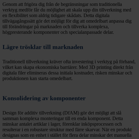
Genom att frigöra dig från de begränsningar som traditionella
verktyg medför får du möjlighet att skala upp din tillverkning med
en flexibilitet som aldrig tidigare skådats. Detta digitala
tillvägagångssätt gör det möjligt för dig att omedelbart anpassa dig
till förändringar på marknaden och tillverka komplexa,
högpresterande komponenter och specialanpassade delar.
Lägre trösklar till marknaden
Traditionell tillverkning kräver ofta investering i verktyg på förhand,
vilket kan skapa ekonomiska barriärer. Med 3D printing direkt från
digitala filer elimineras dessa initiala kostnader, risken minskar och
produktionen kan starta omedelbart.
Konsolidering av komponenter
Design för additiv tillverkning (DfAM) gör det möjligt att slå
samman komplexa monteringar till en enda komponent. Detta
minskar antalet artiklar i lager, förenklar inköpsprocessen och
resulterar i en robustare struktur med färre skarvar. När en produkt
designas som en enhet i stället för flera delar minskar det manuella