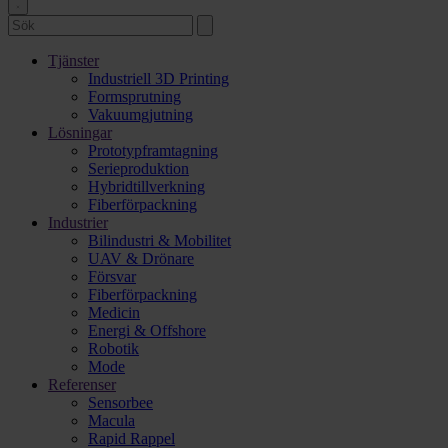
Tjänster
Industriell 3D Printing
Formsprutning
Vakuumgjutning
Lösningar
Prototypframtagning
Serieproduktion
Hybridtillverkning
Fiberförpackning
Industrier
Bilindustri & Mobilitet
UAV & Drönare
Försvar
Fiberförpackning
Medicin
Energi & Offshore
Robotik
Mode
Referenser
Sensorbee
Macula
Rapid Rappel