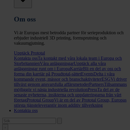
Om oss
Vi är Europas mest betrodda partner för serieproduktion och
erbjuder industriell 3D printing, formsprutning och
vakuumgjutning.
Upptäck Prototal
Kontakta oss
Ta kontakt med våra lokala team i Europa och
Storbritannien
Våra anläggningar
Upptäck alla våra
anläggningar runt om i Europa
Karriär
Bli en del av oss och
forma din karriär på Proudtotal-sättet
Events
Delta i våra
kommande event, mässor och branschaktiviteter
ESG
Vi driver
tillväxt genom ansvarsfulla affärsmetoder
Partners
Tillsammans
möjliggör vi nästa industriella revolution
Press
Ta del av de
senaste nyheterna, insikterna och uppdateringarna från vårt
företag
Prototal Group
Vi är en del av Prototal Group, Europas
största tjänsteleverantör inom additiv tillverkning
Kontakta oss