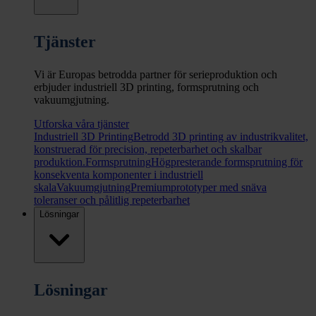
Tjänster
Vi är Europas betrodda partner för serieproduktion och
erbjuder industriell 3D printing, formsprutning och
vakuumgjutning.
Utforska våra tjänster
Industriell 3D Printing
Betrodd 3D printing av industrikvalitet,
konstruerad för precision, repeterbarhet och skalbar
produktion.
Formsprutning
Högpresterande formsprutning för
konsekventa komponenter i industriell
skala
Vakuumgjutning
Premiumprototyper med snäva
toleranser och pålitlig repeterbarhet
Lösningar
Lösningar