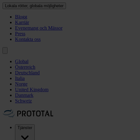
Lokala rötter, globala möjligheter
Blogg
Karriär
Evenemang och Mässor
Press
Kontakta oss
Global
Österreich
Deutschland
Italia
Norge
United Kingdom
Danmark
Schweiz
Tjänster