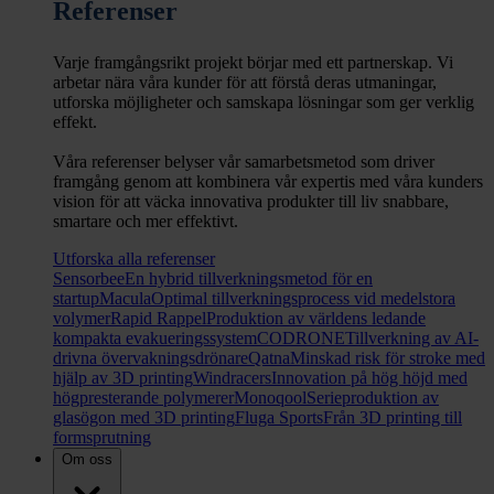
Referenser
Varje framgångsrikt projekt börjar med ett partnerskap. Vi
arbetar nära våra kunder för att förstå deras utmaningar,
utforska möjligheter och samskapa lösningar som ger verklig
effekt.
Våra referenser belyser vår samarbetsmetod som driver
framgång genom att kombinera vår expertis med våra kunders
vision för att väcka innovativa produkter till liv snabbare,
smartare och mer effektivt.
Utforska alla referenser
Sensorbee
En hybrid tillverkningsmetod för en
startup
Macula
Optimal tillverkningsprocess vid medelstora
volymer
Rapid Rappel
Produktion av världens ledande
kompakta evakueringssystem
CODRONE
Tillverkning av AI-
drivna övervakningsdrönare
Qatna
Minskad risk för stroke med
hjälp av 3D printing
Windracers
Innovation på hög höjd med
högpresterande polymerer
Monoqool
Serieproduktion av
glasögon med 3D printing
Fluga Sports
Från 3D printing till
formsprutning
Om oss