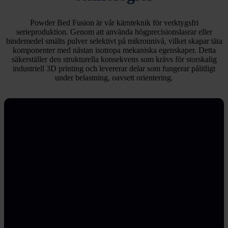
Powder Bed Fusion är vår kärnteknik för verktygsfri
serieproduktion. Genom att använda högprecisionslasrar eller
bindemedel smälts pulver selektivt på mikronnivå, vilket skapar täta
komponenter med nästan isotropa mekaniska egenskaper. Detta
säkerställer den strukturella konsekvens som krävs för storskalig
industriell 3D printing och levererar delar som fungerar pålitligt
under belastning, oavsett orientering.