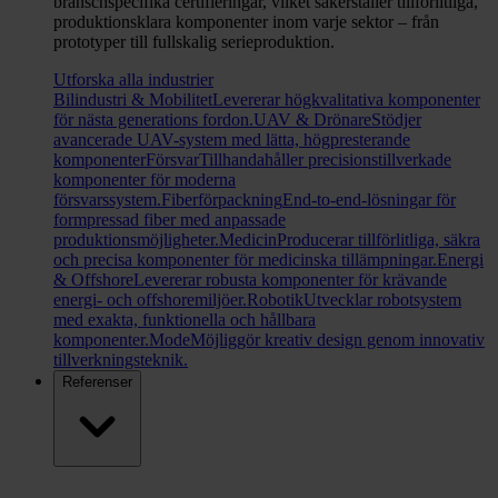
branschspecifika certifieringar, vilket säkerställer tillförlitliga,
produktionsklara komponenter inom varje sektor – från
prototyper till fullskalig serieproduktion.
Utforska alla industrier
Bilindustri & Mobilitet
Levererar högkvalitativa komponenter
för nästa generations fordon.
UAV & Drönare
Stödjer
avancerade UAV-system med lätta, högpresterande
komponenter
Försvar
Tillhandahåller precisionstillverkade
komponenter för moderna
försvarssystem.
Fiberförpackning
End-to-end-lösningar för
formpressad fiber med anpassade
produktionsmöjligheter.
Medicin
Producerar tillförlitliga, säkra
och precisa komponenter för medicinska tillämpningar.
Energi
& Offshore
Levererar robusta komponenter för krävande
energi- och offshoremiljöer.
Robotik
Utvecklar robotsystem
med exakta, funktionella och hållbara
komponenter.
Mode
Möjliggör kreativ design genom innovativ
tillverkningsteknik.
Referenser