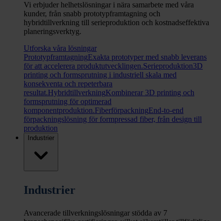
Vi erbjuder helhetslösningar i nära samarbete med våra
kunder, från snabb prototypframtagning och
hybridtillverkning till serieproduktion och kostnadseffektiva
planeringsverktyg.
Utforska våra lösningar
Prototypframtagning
Exakta prototyper med snabb leverans
för att accelerera produktutvecklingen.
Serieproduktion
3D
printing och formsprutning i industriell skala med
konsekventa och repeterbara
resultat.
Hybridtillverkning
Kombinerar 3D printing och
formsprutning för optimerad
komponentproduktion.
Fiberförpackning
End-to-end
förpackningslösning för formpressad fiber, från design till
produktion
Industrier
Industrier
Avancerade tillverkningslösningar stödda av 7