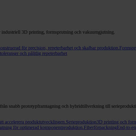
r industriell 3D printing, formsprutning och vakuumgjutning.
konstruerad för precision, repeterbarhet och skalbar produktion.
Formspr
leranser och pålitlig repeterbarhet
från snabb prototypframtagning och hybridtillverkning till serieproduk
tt accelerera produktutvecklingen.
Serieproduktion
3D printing och form
utning för optimerad komponentproduktion.
Fiberförpackning
End-to-end