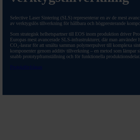
Selective Laser Sintering (SLS) representerar en av de mest avan
av verktygslös tillverkning för hållbara och högpresterande kompo
Som strategisk helhetspartner till EOS inom produktion driver Pro
Europas mest avancerade SLS-infrastrukturer, där man använder 
CO₂-lasrar för att smälta samman polymerpulver till komplexa sin
komponenter genom additiv tillverkning – en metod som lämpar si
snabb prototypframställning och för funktionella produktionsdelar
Projektförfrågan