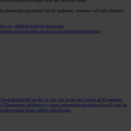
r och samskapa lösningar som ger verklig effekt.
 innovativa produkter till liv snabbare, smartare och mer effektivt.
tion av världens ledande kompakta
Windracers
Innovation på hög höjd med högpresterande
 Europa
Karriär
Bli en del av oss och forma din karriär på Proudtotal-
rs
Tillsammans möjliggör vi nästa industriella revolution
Press
Ta del av
nsteleverantör inom additiv tillverkning