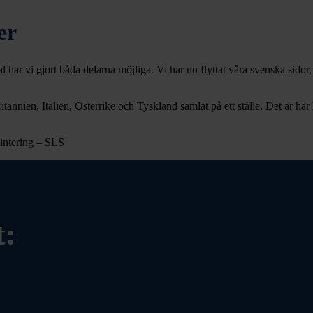
er
r vi gjort båda delarna möjliga. Vi har nu flyttat våra svenska sidor, in
itannien, Italien, Österrike och Tyskland samlat på ett ställe. Det är hä
Sintering – SLS
t: