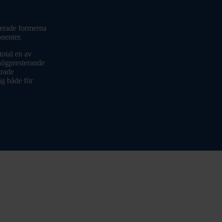
cerade formerna
nenter.
total en av
högpresterande
trade
g både för
.