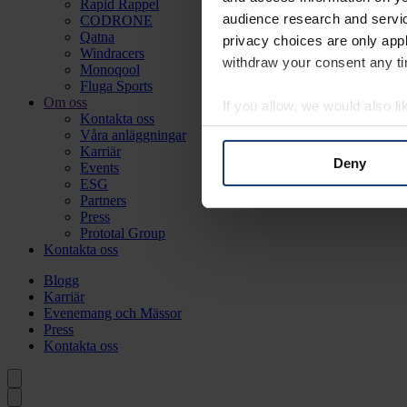
Rapid Rappel
audience research and servi
CODRONE
Qatna
privacy choices are only app
Windracers
withdraw your consent any tim
Monoqool
Fluga Sports
Om oss
If you allow, we would also lik
Kontakta oss
Collect information a
Våra anläggningar
Karriär
Identify your device by
Deny
Events
Find out more about how your
ESG
Partners
Press
We use cookies to personalis
Prototal Group
information about your use of
Kontakta oss
other information that you’ve
Blogg
Karriär
Evenemang och Mässor
Press
Kontakta oss