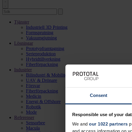
Tjänster
Industriell 3D Printing
Formsprutning
Vakuumgjutning
Lösningar
Prototypframtagning
Serieproduktion
Hybridtillverkning
Fiberförpackning
Industrier
Bilindustri & Mobilitet
UAV & Drönare
Försvar
Fiberförpackning
Consent
Medicin
Energi & Offshore
Robotik
Mode
Responsible use of your dat
Referenser
Sensorbee
We and
our 1022 partners
pr
Macula
and access information on yo