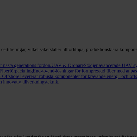
rtifieringar, vilket säkerställer tillförlitliga, produktionsklara kompone
r nästa generations fordon.
UAV & Drönare
Stödjer avancerade UAV-sy
Fiberförpackning
End-to-end-lösningar för formpressad fiber med anpas
& Offshore
Levererar robusta komponenter för krävande energi- och offs
 innovativ tillverkningsteknik.