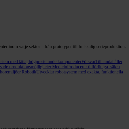
nter inom varje sektor – från prototyper till fullskalig serieproduktion.
stem med lätta, högpresterande komponenter
Försvar
Tillhandahåller
sade produktionsmöjligheter.
Medicin
Producerar tillförlitliga, säkra
horemiljöer.
Robotik
Utvecklar robotsystem med exakta, funktionella