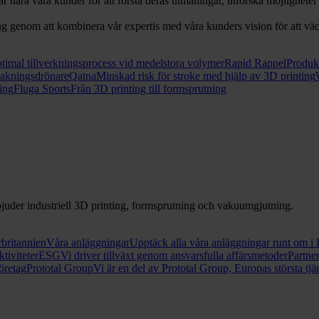
ar nära våra kunder för att förstå deras utmaningar, utforska möjlighete
genom att kombinera vår expertis med våra kunders vision för att väcka
timal tillverkningsprocess vid medelstora volymer
Rapid Rappel
Produk
vakningsdrönare
Qatna
Minskad risk för stroke med hjälp av 3D printing
ing
Fluga Sports
Från 3D printing till formsprutning
bjuder industriell 3D printing, formsprutning och vakuumgjutning.
rbritannien
Våra anläggningar
Upptäck alla våra anläggningar runt om i
tiviteter
ESG
Vi driver tillväxt genom ansvarsfulla affärsmetoder
Partne
öretag
Prototal Group
Vi är en del av Prototal Group, Europas största tjä