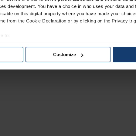
ces development. You have a choice in who uses your data and 
licable on this digital property where you have made your choic
e from the Cookie Declaration or by clicking on the Privacy trig
e to:
bout your geographical location which can be accurate to within 
 actively scanning it for specific characteristics (fingerprinting)
Customize
 personal data is processed and set your preferences in the
det
e content and ads, to provide social media features and to analy
 our site with our social media, advertising and analytics partn
 provided to them or that they’ve collected from your use of their