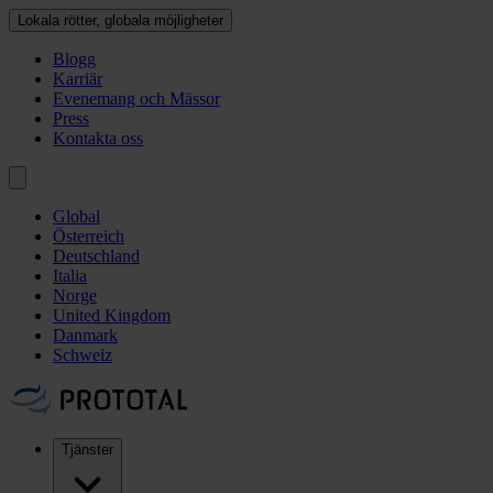
Lokala rötter, globala möjligheter
Blogg
Karriär
Evenemang och Mässor
Press
Kontakta oss
Global
Österreich
Deutschland
Italia
Norge
United Kingdom
Danmark
Schweiz
Tjänster