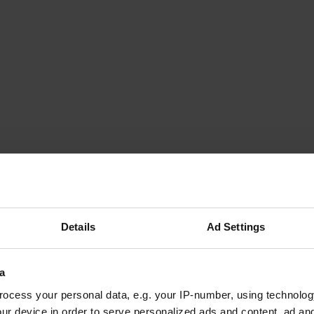
Details
Ad Settings
a
ocess your personal data, e.g. your IP-number, using technolog
ur device in order to serve personalized ads and content, ad a