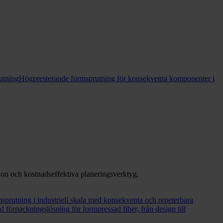
utning
Högpresterande formsprutning för konsekventa komponenter i
tion och kostnadseffektiva planeringsverktyg.
sprutning i industriell skala med konsekventa och repeterbara
 förpackningslösning för formpressad fiber, från design till