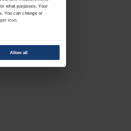
for what purposes. Your
es. You can change or
ger icon.
several meters
Allow all
ails section
.
se our traffic. We also share
ers who may combine it with
 services.