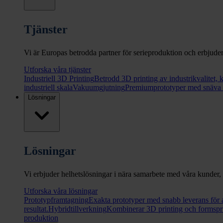
Tjänster
Vi är Europas betrodda partner för serieproduktion och erbjude
Utforska våra tjänster
Industriell 3D Printing
Betrodd 3D printing av industrikvalitet, 
industriell skala
Vakuumgjutning
Premiumprototyper med snäva to
Lösningar
Lösningar
Vi erbjuder helhetslösningar i nära samarbete med våra kunder, 
Utforska våra lösningar
Prototypframtagning
Exakta prototyper med snabb leverans för a
resultat.
Hybridtillverkning
Kombinerar 3D printing och formspr
produktion