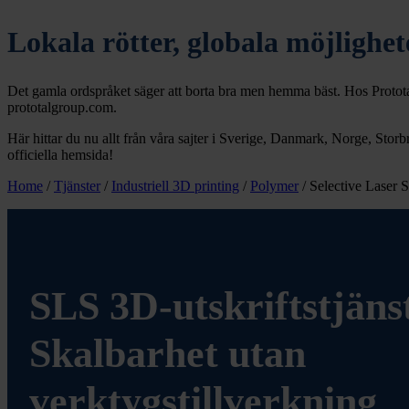
Lokala rötter, globala möjlighet
Det gamla ordspråket säger att borta bra men hemma bäst. Hos Prototal ha
prototalgroup.com.
Här hittar du nu allt från våra sajter i Sverige, Danmark, Norge, Storbr
officiella hemsida!
Home
/
Tjänster
/
Industriell 3D printing
/
Polymer
/
Selective Laser 
SLS 3D-utskriftstjäns
Skalbarhet utan
verktygstillverkning