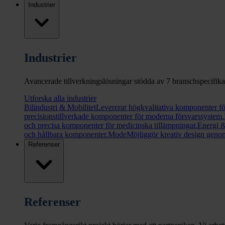
Industrier
Industrier
Avancerade tillverkningslösningar stödda av 7 branschspecifika ce
Utforska alla industrier
Bilindustri & Mobilitet
Levererar högkvalitativa komponenter fö
precisionstillverkade komponenter för moderna försvarssystem.
och precisa komponenter för medicinska tillämpningar.
Energi 
och hållbara komponenter.
Mode
Möjliggör kreativ design genom
Referenser
Referenser