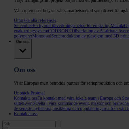
Varje framgångsrikt projekt börjar med ett partnerskap. Vi arbet
Våra referenser belyser vår samarbetsmetod som driver framgång 
Utforska alla referenser
Sensorbee
En hybrid tillverkningsmetod för en startup
Macula
Op
evakueringssystem
CODRONE
Tillverkning av AI-drivna över
polymerer
Monoqool
Serieproduktion av glasögon med 3D print
Om oss
Om oss
Vi är Europas mest betrodda partner för serieproduktion och er
Upptäck Prototal
Kontakta oss
Ta kontakt med våra lokala team i Europa och Sto
sättet
Events
Delta i våra kommande event, mässor och branschak
de senaste nyheterna, insikterna och uppdateringarna från vårt f
Kontakta oss