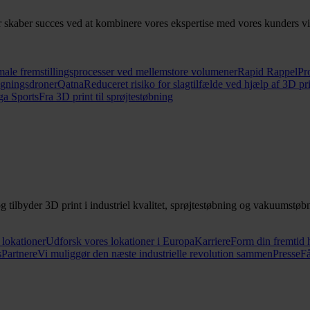
skaber succes ved at kombinere vores ekspertise med vores kunders visio
ale fremstillingsprocesser ved mellemstore volumener
Rapid Rappel
Pr
ågningsdroner
Qatna
Reduceret risiko for slagtilfælde ved hjælp af 3D pr
ga Sports
Fra 3D print til sprøjtestøbning
 tilbyder 3D print i industriel kvalitet, sprøjtestøbning og vakuumstøb
 lokationer
Udforsk vores lokationer i Europa
Karriere
Form din fremtid 
s
Partnere
Vi muliggør den næste industrielle revolution sammen
Presse
Få