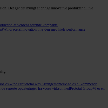
n. Det gør det muligt at bringe innovative produkter til live
oduktion af verdens førende kompakte
int
Windracers
Innovation i højden med high-performance
ning.
hos os – the Proudtotal way
Arrangementer
Mød os til kommende
 de seneste opdateringer fra vores virksomhed
Prototal Group
Vi er en