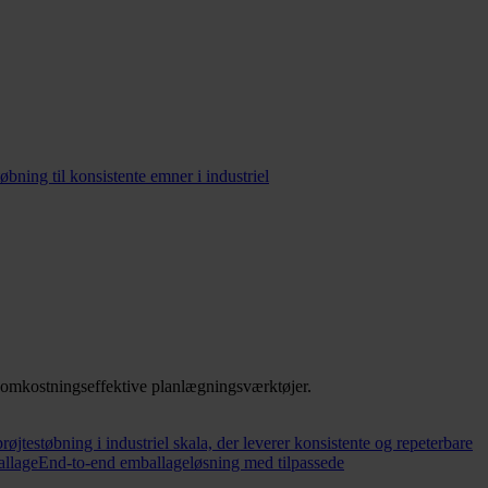
bning til konsistente emner i industriel
g omkostningseffektive planlægningsværktøjer.
røjtestøbning i industriel skala, der leverer konsistente og repeterbare
allage
End-to-end emballageløsning med tilpassede