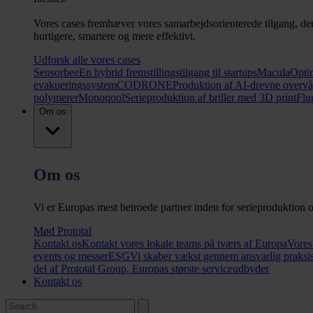
Vores cases fremhæver vores samarbejdsorienterede tilgang, der 
hurtigere, smartere og mere effektivt.
Udforsk alle vores cases
Sensorbee
En hybrid fremstillingstilgang til startups
Macula
Optim
evakueringssystem
CODRONE
Produktion af AI-drevne overv
polymerer
Monoqool
Serieproduktion af briller med 3D print
Flu
Om os
Om os
Vi er Europas mest betroede partner inden for serieproduktion og
Mød Prototal
Kontakt os
Kontakt vores lokale teams på tværs af Europa
Vores
events og messer
ESG
Vi skaber vækst gennem ansvarlig praksi
del af Prototal Group, Europas største serviceudbyder
Kontakt os