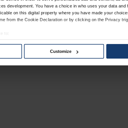
ces development. You have a choice in who uses your data and 
licable on this digital property where you have made your choic
e from the Cookie Declaration or by clicking on the Privacy trig
e to:
bout your geographical location which can be accurate to within 
 actively scanning it for specific characteristics (fingerprinting)
Customize
 personal data is processed and set your preferences in the
det
e content and ads, to provide social media features and to analy
 our site with our social media, advertising and analytics partn
 provided to them or that they’ve collected from your use of their