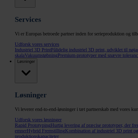
Services
Vi er Europas betroede partner inden for serieproduktion og til
Udforsk vores services
Industriel 3D Print
Pålidelig industriel 3D print, udviklet til nø
skala
Vakuumstøbning
Premium-prototyper med snævre tolerance
Løsninger
Løsninger
Vi leverer end-to-end-løsninger i tæt partnerskab med vores ku
Udforsk vores løsninger
Rapid Prototyping
Hurtig levering af præcise prototyper, der f
emner
Hybrid Fremstilling
Kombination af industriel 3D print og
produktionskapaciteter