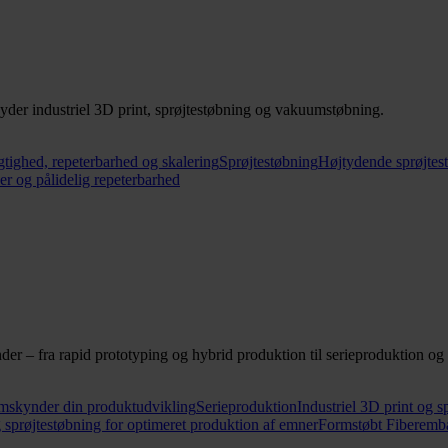
byder industriel 3D print, sprøjtestøbning og vakuumstøbning.
jagtighed, repeterbarhed og skalering
Sprøjtestøbning
Højtydende sprøjtestø
r og pålidelig repeterbarhed
nder – fra rapid prototyping og hybrid produktion til serieproduktion o
remskynder din produktudvikling
Serieproduktion
Industriel 3D print og sp
 sprøjtestøbning for optimeret produktion af emner
Formstøbt Fiberemb