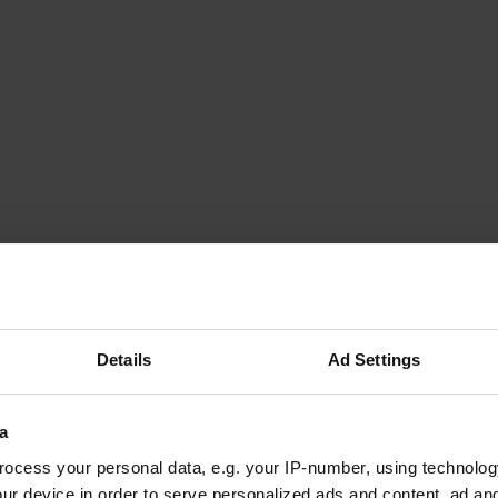
Details
Ad Settings
a
ocess your personal data, e.g. your IP-number, using technolog
ur device in order to serve personalized ads and content, ad a