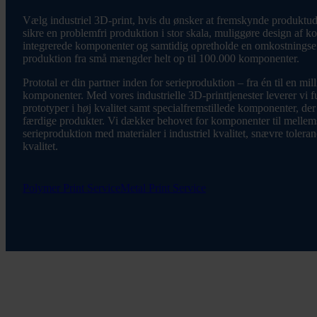
Vælg industriel 3D-print, hvis du ønsker at fremskynde produktu
sikre en problemfri produktion i stor skala, muliggøre design af 
integrerede komponenter og samtidig opretholde en omkostningse
produktion fra små mængder helt op til 100.000 komponenter.
Prototal er din partner inden for serieproduktion – fra én til en mil
komponenter. Med vores industrielle 3D-printtjenester leverer vi f
prototyper i høj kvalitet samt specialfremstillede komponenter, der e
færdige produkter. Vi dækker behovet for komponenter til mellem
serieproduktion med materialer i industriel kvalitet, snævre toleran
kvalitet.
Polymer Print Service
Metal Print Service