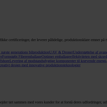
kke certificeringer, der leverer pålidelige, produktionsklare emner på tvæ
l næste generations bilproduktion
UAV & Droner
Understøttelse af avan
er
Formstøbt Fiberemballage
Optimer emballageeffektiviteten med skræ
fshore
Levering af modstandsdygtige komponenter til krævende energi- 
reativt design med innovative produktionsteknologier
ejder tæt sammen med vores kunder for at forstå deres udfordringer, ud