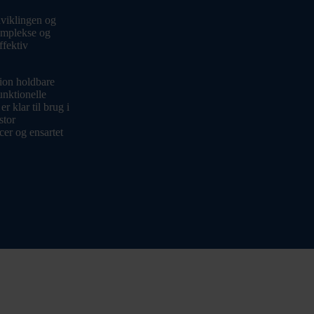
dviklingen og
komplekse og
ffektiv
lion holdbare
unktionelle
r klar til brug i
stor
cer og ensartet