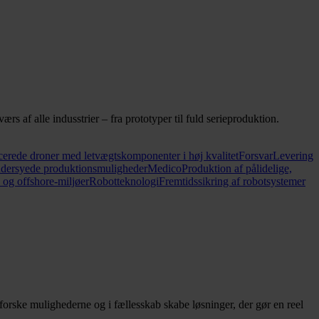
rs af alle indusstrier – fra prototyper til fuld serieproduktion.
cerede droner med letvægtskomponenter i høj kvalitet
Forsvar
Levering
ddersyede produktionsmuligheder
Medico
Produktion af pålidelige,
og offshore-miljøer
Robotteknologi
Fremtidssikring af robotsystemer
forske mulighederne og i fællesskab skabe løsninger, der gør en reel