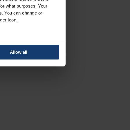
for what purposes. Your
es. You can change or
ger icon.
several meters
Allow all
ails section
.
se our traffic. We also share
ers who may combine it with
 services.