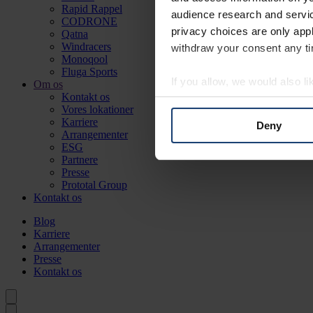
Rapid Rappel
audience research and servi
CODRONE
privacy choices are only app
Qatna
Windracers
withdraw your consent any tim
Monoqool
Fluga Sports
If you allow, we would also lik
Om os
Kontakt os
Collect information a
Vores lokationer
Identify your device by
Karriere
Deny
Arrangementer
Find out more about how your
ESG
Partnere
We use cookies to personalis
Presse
Prototal Group
information about your use of
Kontakt os
other information that you’ve
Blog
Karriere
Arrangementer
Presse
Kontakt os