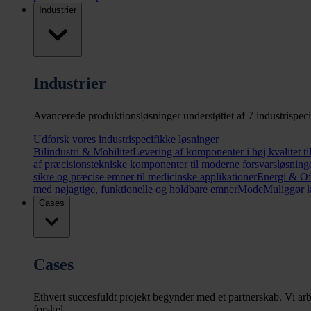
Industrier
Industrier
Avancerede produktionsløsninger understøttet af 7 industrispecifi
Udforsk vores industrispecifikke løsninger
Bilindustri & Mobilitet
Levering af komponenter i høj kvalitet ti
af præcisionstekniske komponenter til moderne forsvarsløsning
sikre og præcise emner til medicinske applikationer
Energi & Of
med nøjagtige, funktionelle og holdbare emner
Mode
Muliggør k
Cases
Cases
Ethvert succesfuldt projekt begynder med et partnerskab. Vi arb
forskel.