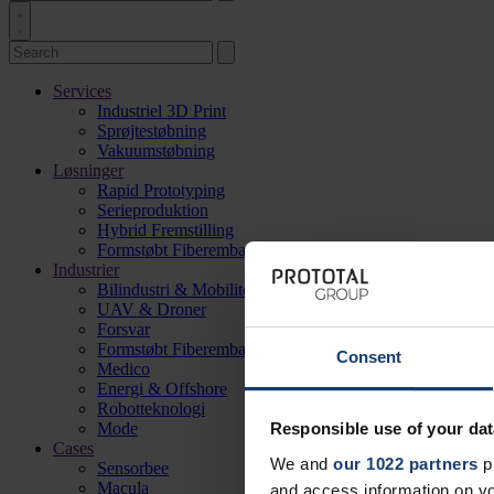
Services
Industriel 3D Print
Sprøjtestøbning
Vakuumstøbning
Løsninger
Rapid Prototyping
Serieproduktion
Hybrid Fremstilling
Formstøbt Fiberemballage
Industrier
Bilindustri & Mobilitet
UAV & Droner
Forsvar
Formstøbt Fiberemballage
Consent
Medico
Energi & Offshore
Robotteknologi
Mode
Responsible use of your dat
Cases
We and
our 1022 partners
pr
Sensorbee
Macula
and access information on yo