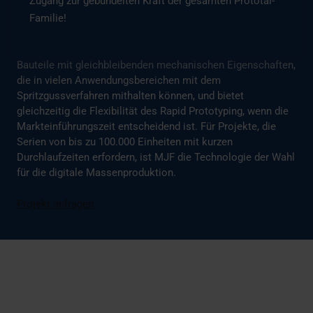
Zugang zur gebündelten Kraft der gesamten Prototal-
Oberflächenbeschaffenheit herzustellen.
Familie!
Die Technologie ermöglicht die Herstellung
funktionsfähiger Nylon-Prototypen und endverwendbarer
Bauteile mit gleichbleibenden mechanischen Eigenschaften,
die in vielen Anwendungsbereichen mit dem
Spritzgussverfahren mithalten können, und bietet
gleichzeitig die Flexibilität des Rapid Prototyping, wenn die
Markteinführungszeit entscheidend ist. Für Projekte, die
Serien von bis zu 100.000 Einheiten mit kurzen
Durchlaufzeiten erfordern, ist MJF die Technologie der Wahl
für die digitale Massenproduktion.
Projekt anfragen