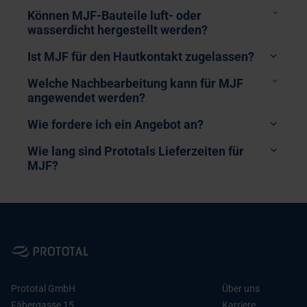
Können MJF-Bauteile luft- oder
wasserdicht hergestellt werden?
Ist MJF für den Hautkontakt zugelassen?
Chemisches Glätten
Welche Nachbearbeitung kann für MJF
angewendet werden?
Wie fordere ich ein Angebot an?
Wie lang sind Prototals Lieferzeiten für
MJF?
MJF 3D Druck Nachbearbeitung
Chemisches Glätten (Vapor Smoothing)
Kontakt)
Gleitschleifen
Strahlen (Perlstrahlen)
Norwegen:
post@prototal.no
oder
+47 74 09 06 00
Färben
Prototal GmbH
Über uns
Schweden:
am@prototal.se
or
+46 36 38 72 00
Grundierung, Lackierung, Beschichtung & Lasur
Fäbergasse 15
Karriere