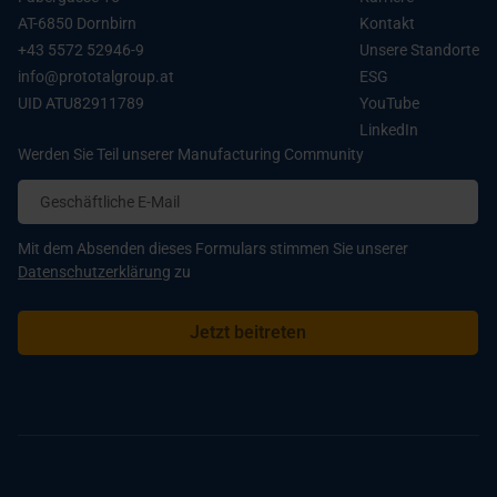
Dänemark:
3dp@prototal.dk
oder
+45 43 99 37 36
Gewinde- und gewindelose Einsätze
AT-6850 Dornbirn
Kontakt
Vereinigtes Königreich:
info@prototaluk.com
or
+43 5572 52946-9
Unsere Standorte
Montage / Baugruppenfertigung
+44 1635 635855
info@prototalgroup.at
ESG
Italien:
info@prosilas.com
or
+39 733 892665
UID ATU82911789
YouTube
Österreich, Deutschland & Schweiz:
LinkedIn
3dp@prototalgroup.at
or
+43 5572 52946-9
Werden Sie Teil unserer Manufacturing Community
Mit dem Absenden dieses Formulars stimmen Sie unserer
Datenschutzerklärung
zu