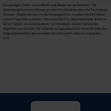
We use cookies to personalise content and ads, to
Die gezeigten Daten sind indikativ und dienen nur als Referenz. Die
provide social media features and to analyse our traffic.
Materialeigenschaften können je nach Druckbedingungen und Technologie
We also share information about your use of our site with
variieren. Obwohl wir uns um die Genauigkeit der Angaben bemüht haben,
können Tippfehler auftreten. Bitte beachten Sie, dass bestimmte Werte in
our social media, advertising and analytics partners who
dieser Tabelle von verschiedenen Teststandards unserer Lieferanten
may combine it with other information that you’ve
abgeleitet sein können. Für verbindliche Spezifikationen lesen Sie bitte die
provided to them or that they’ve collected from your use
Originaldatenblätter der Hersteller, die unter jedem Material angegeben
sind.
of their services.