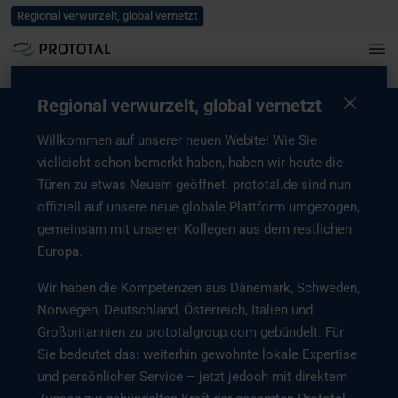
Blog
Karriere
Events und Messen
Presse
Kontaktieren Sie uns
Regional verwurzelt, global vernetzt
Home
/
Leistungen
/
Industrieller 3D Druck
/
Kunststoff
/
Multi Jet Fusion
– MJF
Regional verwurzelt, global vernetzt
Willkommen auf unserer neuen Webite! Wie Sie
vielleicht schon bemerkt haben, haben wir heute die
MJF-3D-Druck-Service: Die
Türen zu etwas Neuem geöffnet. prototal.de sind nun
offiziell auf unsere neue globale Plattform umgezogen,
Geschwindigkeit der
gemeinsam mit unseren Kollegen aus dem restlichen
Innovation
Europa.
Wir haben die Kompetenzen aus Dänemark, Schweden,
Multi Jet Fusion (MJF) ist der Inbegriff der additiven
Norwegen, Deutschland, Österreich, Italien und
Großserienfertigung. Das von HP entwickelte und durch das
industrielle Know-how von Prototal weiter verfeinerte MJF-
Großbritannien zu prototalgroup.com gebündelt. Für
Verfahren nutzt einen einzigartigen thermischen
Sie bedeutet das: weiterhin gewohnte lokale Expertise
Steuerungsprozess, um Bauteile mit außergewöhnlichen
und persönlicher Service – jetzt jedoch mit direktem
mechanischen Eigenschaften und einer gleichmäßigen