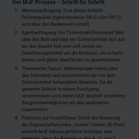
Der MJF Prozess – Schritt für Schritt
Materialauftragung: Eine dünne Schicht
Polymerpulver (typischerweise PA12 oder PA11)
wird über den Baubereich verteilt.
Agentauftragung: Ein Tintenstrahl-Druckkopf fährt
über das Bett und trägt ein Schmelzmittel dort auf,
wo das Bauteil fest sein soll, sowie ein
Detaillierungsmittel um die Konturen, um scharfe
Kanten und glatte Oberflächen zu gewährleisten.
Thermische Fusion: Wärmelampen fahren über
das Pulverbett und verschmelzen die mit dem
Schmelzmittel behandelten Bereiche. Da die
gesamte Schicht in einem Durchgang
verschmolzen wird, bietet MJF deutlich schnellere
Baugeschwindigkeiten als das punktweise
Lasersintern.
Präzision auf Voxel-Ebene: Durch die Steuerung
der Eigenschaften jedes „Voxels” (einem 3D-Pixel)
erreicht MJF nahezu perfekte Isotropie, was
bedeutet, dass die Bauteile in den X-, Y- und Z-