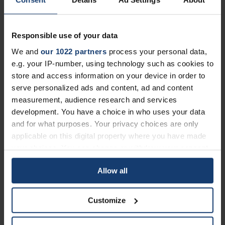
Responsible use of your data
We and
our 1022 partners
process your personal data,
e.g. your IP-number, using technology such as cookies to
Industrieller 3D Druck
store and access information on your device in order to
Spritzguss
serve personalized ads and content, ad and content
Vakuumguss
measurement, audience research and services
development. You have a choice in who uses your data
and for what purposes. Your privacy choices are only
applicable on this digital property where you have made
your choices. You can change or withdraw your consent
any time from the Cookie Declaration or by clicking on
Allow all
the Privacy trigger icon.
If you allow, we would also like to:
Customize
Collect information about your geographical location
which can be accurate to within several meters