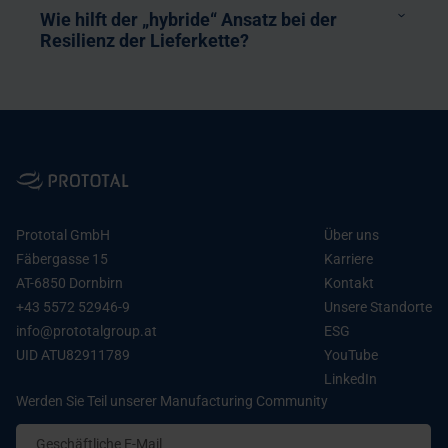
Wie hilft der „hybride“ Ansatz bei der
Resilienz der Lieferkette?
Lifetime Value
Berechnung
Prototal GmbH
Über uns
Fäbergasse 15
Karriere
AT-6850 Dornbirn
Kontakt
+43 5572 52946-9
Unsere Standorte
info@prototalgroup.at
ESG
UID ATU82911789
YouTube
LinkedIn
Werden Sie Teil unserer Manufacturing Community