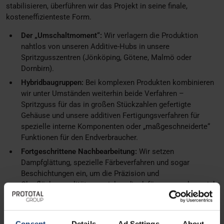
stabilisieren, überführen wir das Projekt in seine finale,
kosteneffizienteste Form.
Der „Umschaltmoment“:
Wir verlagern die Produktion
nahtlos von unseren Additive-Hubs in unsere
Spritzgusszentren (Jönköping, Götene, Malmö oder
Dornbirn).
Hybridbaugruppen:
Bei komplexen Produkten kombinieren
wir unter Umständen weiterhin beide Verfahren –
Spritzguss für das in großen Stückzahlen gefertigte
Gehäuse und unsere additiven Fertigungsverfahren für
spezielle interne Komponenten oder „maßgeschneiderte“
Funktionen für den Endverbraucher.
Fortgeschrittene Nachbearbeitung:
Wir setzen
Dampfglättung, spezielle Färbeverfahren und sogar
Beschichtungen ein, um die Präzision und
Oberflächenqualität zu erzielen, die dafür sorgen, dass sich
3D-gedruckte Bauteile in der Endmontage nicht von
Spritzgussteilen unterscheiden lassen.
Consent
Details
Ad Settings
About