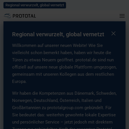
Blog
Karriere
Events und Messen
Presse
Kontaktieren Sie uns
Regional verwurzelt, global vernetzt
Home
/
Lösungen
/
Hybridlösungen
Hybride additive
Regional verwurzelt, global vernetzt
Willkommen auf unserer neuen Webite! Wie Sie
Fertigung: Die Lücke
vielleicht schon bemerkt haben, haben wir heute die
Türen zu etwas Neuem geöffnet. prototal.de sind nun
zwischen Innovation
offiziell auf unsere neue globale Plattform umgezogen,
gemeinsam mit unseren Kollegen aus dem restlichen
und Serienreife
Europa.
schließen
Wir haben die Kompetenzen aus Dänemark, Schweden,
Norwegen, Deutschland, Österreich, Italien und
Großbritannien zu prototalgroup.com gebündelt. Für
Die absolute Festlegung, ob 3D Druck oder Spritzguss die am
Sie bedeutet das: weiterhin gewohnte lokale Expertise
besten geeignete Technologie ist, gehört der Vergangenheit an.
Bei Prototal sind wir technologieagnostisch. Wir nutzen die
und persönlicher Service – jetzt jedoch mit direktem
Agilität der industriellen additiven Fertigung und die Effizienz