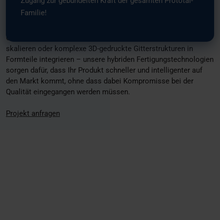
Zugang zur gebündelten Kraft der gesamten Prototal-
des Hochpräzisions-Spritzgusses, um einen nahtlosen
Familie!
Produktionslebenszyklus zu schaffen.
Ganz gleich, ob Sie während der Werkzeugfertigung rasch
skalieren oder komplexe 3D-gedruckte Gitterstrukturen in
Formteile integrieren – unsere hybriden Fertigungstechnologien
sorgen dafür, dass Ihr Produkt schneller und intelligenter auf
den Markt kommt, ohne dass dabei Kompromisse bei der
Qualität eingegangen werden müssen.
Projekt anfragen