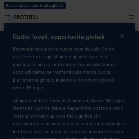
Blog
Lavora con noi
Eventi
Stampa
Contattaci
Radici locali, opportunità globali
Home
/
Servizi
/
Stampa 3D Industriale
/
Polimeri
/
Selective Laser
Sintering – SLS
Radici locali, opportunità globali
Benvenuti nella nostra nuova casa digitale! Come
avrete notato, oggi abbiamo aperto le porte a
Servizio di stampa 3D SLS:
qualcosa di nuovo. prototal.it e l’ex prosilas.com si
sono ufficialmente trasferiti sulla nostra nuova
produzione in serie senza
piattaforma globale, insieme ai nostri colleghi del
stampi
resto d'Europa.
Abbiamo unito le forze di Danimarca, Svezia, Norvegia,
La sinterizzazione laser selettiva (SLS) rappresenta il
Germania, Austria, Italia e Regno Unito sotto un unico
massimo livello della produzione senza stampi per
componenti durevoli e ad alte prestazioni.
tetto: prototalgroup.com. Ciò significa che
continuerete a ricevere la stessa competenza locale e
In qualità di partner strategico per la produzione end-to-end
lo stesso servizio personalizzato di sempre – ma ora
di EOS, Prototal dispone di una delle infrastrutture SLS più