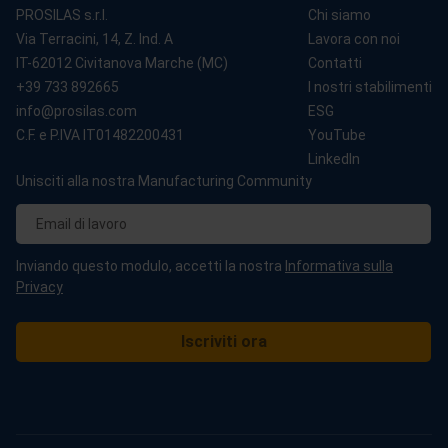
635855
PROSILAS s.r.l.
Chi siamo
Italia:
info@prosilas.com
or
+39 733 892665
Via Terracini, 14, Z. Ind. A
Lavora con noi
IT-62012 Civitanova Marche (MC)
Contatti
Austria, Germania e Svizzera:
3dp@prototalgroup.at
or
+43 5572 52946-9
+39 733 892665
I nostri stabilimenti
info@prosilas.com
ESG
C.F. e P.IVA IT01482200431
YouTube
LinkedIn
Unisciti alla nostra Manufacturing Community
Inviando questo modulo, accetti la nostra
Informativa sulla
Privacy