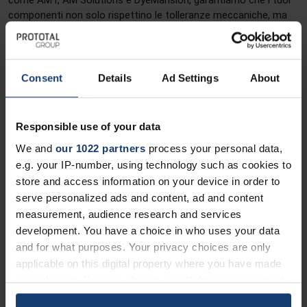
come AMT, AM Solutions e DyeMansion, garantiamo che i tuoi
componenti non solo rispettino le tolleranze meccaniche, ma
raggiungano anche la resilienza specifica richiesta dal tuo
progetto.
Scopri i post-process
Consent
Details
Ad Settings
About
Responsible use of your data
We and
our 1022 partners
process your personal data,
e.g. your IP-number, using technology such as cookies to
store and access information on your device in order to
serve personalized ads and content, ad and content
measurement, audience research and services
Schede tecniche in sintesi
development. You have a choice in who uses your data
and for what purposes. Your privacy choices are only
applicable on this digital property where you have made
S
Densità (g/cm³)
Resistenza alla
Modulo di trazione
Allu
your choices. You can change or withdraw your consent
L
trazione (MPa)
(MPa)
rott
any time from the Cookie Declaration or by clicking on
S