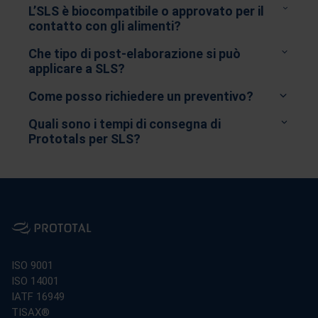
L’SLS è biocompatibile o approvato per il
contatto con gli alimenti?
levigatura del vapore
Che tipo di post-elaborazione si può
applicare a SLS?
Come posso richiedere un preventivo?
Quali sono i tempi di consegna di
Prototals per SLS?
Post-processing della stampa 3D SLS
Rimozione supporti e levigatura
Vapor Smoothing
Burattatura
Contattaci
Micro-pallinatura
Colorarazione a immersione
Norvegia:
post@prototal.no
o
+47 74 09 06 00
ISO 9001
Primer, Verniciatura, Coating e Laccatura
Svezia:
am@prototal.se
or
+46 36 38 72 00
ISO 14001
Inserti filettati/non filettati
Danimarca:
3dp@prototal.dk
o
+45 43 99 37 36
IATF 16949
Assemblaggio
Regno Unito:
info@prototaluk.com
or
+44 1635
TISAX®