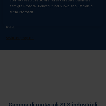
con l'accesso diretto alla forza collettiva dell'intera
avanzate d’Europa. Grazie all’impiego di laser CO₂ ad alta
famiglia Prototal. Benvenuti nel nuovo sito ufficiale di
potenza, realizziamo componenti polimerici complessi
mediante sinterizzazione additiva di polveri, offrendo
tutta Prototal!
soluzioni ideali sia per la prototipazione rapida sia per la
produzione di componenti funzionali destinati all’impiego
finale.
Avvia un progetto
Gamma di materiali SLS industriali