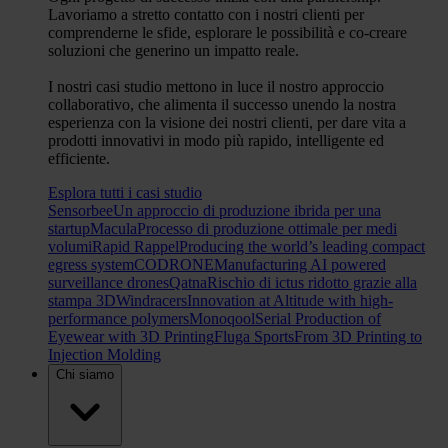
Lavoriamo a stretto contatto con i nostri clienti per
comprenderne le sfide, esplorare le possibilità e co-creare
soluzioni che generino un impatto reale.
I nostri casi studio mettono in luce il nostro approccio
collaborativo, che alimenta il successo unendo la nostra
esperienza con la visione dei nostri clienti, per dare vita a
prodotti innovativi in modo più rapido, intelligente ed
efficiente.
Esplora tutti i casi studio
Sensorbee
Un approccio di produzione ibrida per una
startup
Macula
Processo di produzione ottimale per medi
volumi
Rapid Rappel
Producing the world’s leading compact
egress system
CODRONE
Manufacturing AI powered
surveillance drones
Qatna
Rischio di ictus ridotto grazie alla
stampa 3D
Windracers
Innovation at Altitude with high-
performance polymers
Monoqool
Serial Production of
Eyewear with 3D Printing
Fluga Sports
From 3D Printing to
Injection Molding
Chi siamo