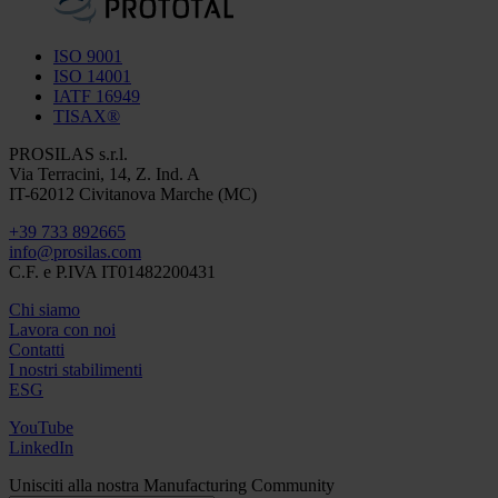
ISO 9001
ISO 14001
IATF 16949
TISAX®
PROSILAS s.r.l.
Via Terracini, 14, Z. Ind. A
IT-62012 Civitanova Marche (MC)
+39 733 892665
info@prosilas.com
C.F. e P.IVA IT01482200431
Chi siamo
Lavora con noi
Contatti
I nostri stabilimenti
ESG
YouTube
LinkedIn
Unisciti alla nostra Manufacturing Community