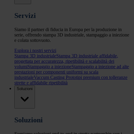
Servizi
Siamo il partner di fiducia in Europa per la produzione in
serie, offrendo stampa 3D industriale, stampaggio a iniezione
e colata sottovuoto.
Esplora i nostri servizi
Stampa 3D industriale
Stampa 3D industriale affidabile,
progettata per accuratezza, ripetibilità e scalabilità dei
volumi
Stampaggio a iniezione
Stampaggio a iniezione ad alte
prestazioni per componenti uniformi su scala
industriale
Vaccum Casting
Prototipi premium con tolleranze
strette e affidabile ripetibilità
Soluzioni
Soluzioni
Forniamo soluzioni end-to-end in stretta partnership con i