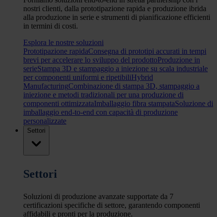
nostri clienti, dalla prototipazione rapida e produzione ibrida
alla produzione in serie e strumenti di pianificazione efficienti
in termini di costi.
Esplora le nostre soluzioni
Prototipazione rapida
Consegna di prototipi accurati in tempi
brevi per accelerare lo sviluppo del prodotto
Produzione in
serie
Stampa 3D e stampaggio a iniezione su scala industriale
per componenti uniformi e ripetibili
Hybrid
Manufacturing
Combinazione di stampa 3D, stampaggio a
iniezione e metodi tradizionali per una produzione di
componenti ottimizzata
Imballaggio fibra stampata
Soluzione di
imballaggio end-to-end con capacità di produzione
personalizzate
Settori
Settori
Soluzioni di produzione avanzate supportate da 7
certificazioni specifiche di settore, garantendo componenti
affidabili e pronti per la produzione.