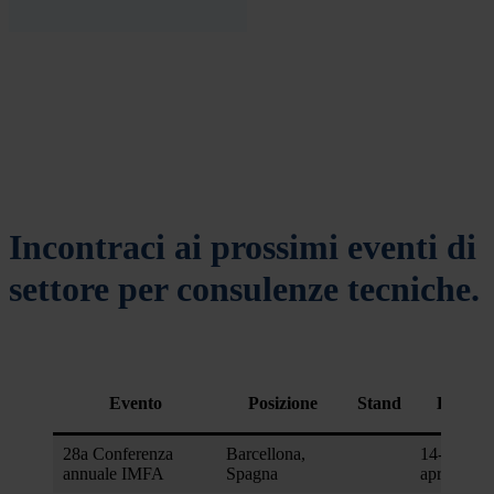
provided to them or that they’ve collected from your use
of their services.
Incontraci ai prossimi eventi di
settore per consulenze tecniche.
Evento
Posizione
Stand
Data
28a Conferenza
Barcellona,
14-16
annuale IMFA
Spagna
aprile