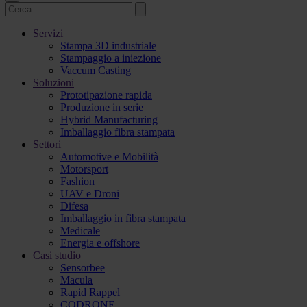
Servizi
Stampa 3D industriale
Stampaggio a iniezione
Vaccum Casting
Soluzioni
Prototipazione rapida
Produzione in serie
Hybrid Manufacturing
Imballaggio fibra stampata
Settori
Automotive e Mobilità
Motorsport
Fashion
UAV e Droni
Difesa
Imballaggio in fibra stampata
Medicale
Energia e offshore
Casi studio
Sensorbee
Macula
Rapid Rappel
CODRONE