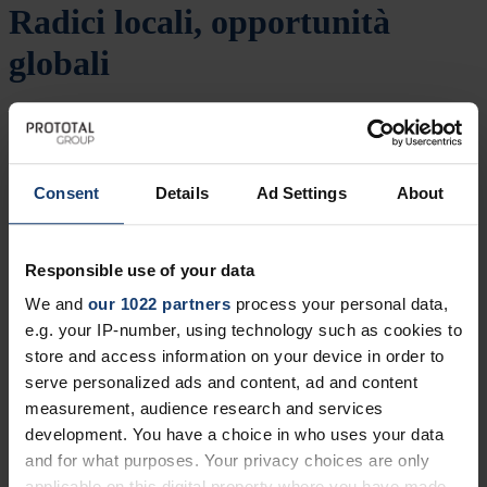
Radici locali, opportunità
globali
Benvenuti nella nostra nuova casa digitale! Come avrete notato,
oggi abbiamo aperto le porte a qualcosa di nuovo. prototal.it e l’ex
prosilas.com si sono ufficialmente trasferiti sulla nostra nuova
piattaforma globale, insieme ai nostri colleghi del resto d'Europa.
Consent
Details
Ad Settings
About
Abbiamo unito le forze di Danimarca, Svezia, Norvegia, Germania,
Austria, Italia e Regno Unito sotto un unico tetto:
prototalgroup.com. Ciò significa che continuerete a ricevere la stessa
Responsible use of your data
competenza locale e lo stesso servizio personalizzato di sempre – ma
ora con l'accesso diretto alla forza collettiva dell'intera famiglia
We and
our 1022 partners
process your personal data,
Prototal. Benvenuti nel nuovo sito ufficiale di tutta Prototal!
e.g. your IP-number, using technology such as cookies to
Home
/
Eventi
store and access information on your device in order to
serve personalized ads and content, ad and content
measurement, audience research and services
development. You have a choice in who uses your data
and for what purposes. Your privacy choices are only
applicable on this digital property where you have made