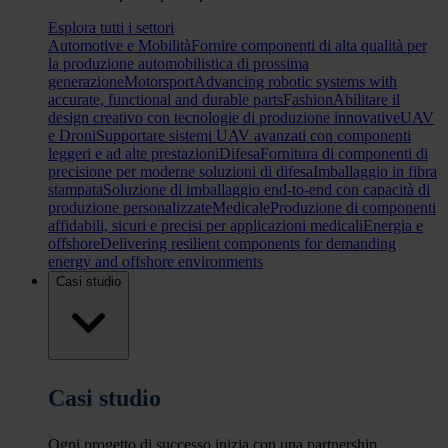
Esplora tutti i settori
Automotive e Mobilità
Fornire componenti di alta qualità per
la produzione automobilistica di prossima
generazione
Motorsport
Advancing robotic systems with
accurate, functional and durable parts
Fashion
Abilitare il
design creativo con tecnologie di produzione innovative
UAV
e Droni
Supportare sistemi UAV avanzati con componenti
leggeri e ad alte prestazioni
Difesa
Fornitura di componenti di
precisione per moderne soluzioni di difesa
Imballaggio in fibra
stampata
Soluzione di imballaggio end-to-end con capacità di
produzione personalizzate
Medicale
Produzione di componenti
affidabili, sicuri e precisi per applicazioni medicali
Energia e
offshore
Delivering resilient components for demanding
energy and offshore environments
Casi studio
Casi studio
Ogni progetto di successo inizia con una partnership.