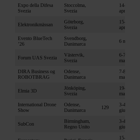
Expo della Difesa
Stoccolma,
14-15
Svezia
Svezia
aprile
Göteborg,
15-16
Elektronikmässan
Svezia
aprile
Evento BlueTech
Svendborg,
6 maggio
’26
Danimarca
Västervik,
6-7
Forum UAS Svezia
Svezia
maggio
DIRA Business og
Odense,
7-8
ROBOTBRAG
Danimarca
maggio
Jönköping,
19-22
Elmia 3D
Svezia
maggio
International Drone
Odense,
3-4
129
Show
Danimarca
giugno
Birmingham,
3-4
SubCon
Regno Unito
giugno
15-19