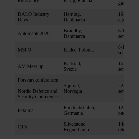
Eurosatory
Parigi, Francia
giugno
DALO Industry
Herning,
19-20
Days
Danimarca
agosto
Brøndby,
8-10
Automatik 2026
Danimarca
settembre
8-11
MSPO
Kielce, Polonia
settembre
Karlstad,
16-17
AM Meet-up
Svezia
settembre
Forsvarskonferansen
–
Stjørdal,
22-23
Nordic Defence and
Norvegia
settembre
Security Conference
Friedrichshafen,
12-16
Fakuma
Germania
ottobre
Silverstone,
14-15
CTS
Regno Unito
ottobre