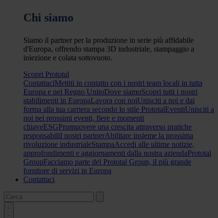
Chi siamo
Siamo il partner per la produzione in serie più affidabile
d'Europa, offrendo stampa 3D industriale, stampaggio a
iniezione e colata sottovuoto.
Scopri Prototal
Contattaci
Mettiti in contatto con i nostri team locali in tutta
Europa e nel Regno Unito
Dove siamo
Scopri tutti i nostri
stabilimenti in Europa
Lavora con noi
Unisciti a noi e dai
forma alla tua carriera secondo lo stile Prototal
Eventi
Unisciti a
noi nei prossimi eventi, fiere e momenti
chiave
ESG
Promuovere una crescita attraverso pratiche
responsabili
I nostri partner
Abilitare insieme la prossima
rivoluzione industriale
Stampa
Accedi alle ultime notizie,
approfondimenti e aggiornamenti dalla nostra azienda
Prototal
Group
Facciamo parte del Prototal Group, il più grande
fornitore di servizi in Europa
Contattaci