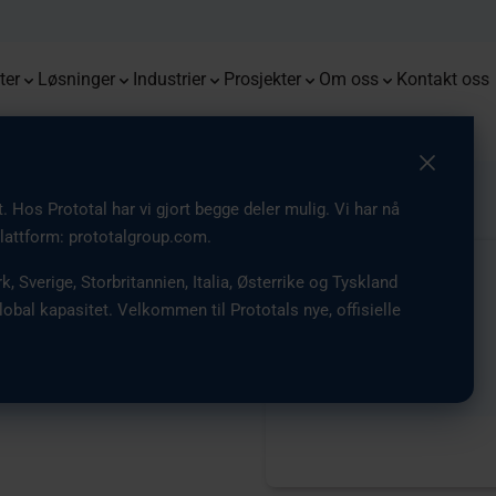
kter
Vakuumstøping
Monoqool
Flug
Kombinasjon av 3D printing og
Fremme robotsystemer med
Få tilgang til de siste nyhetene,
End-t
Mulig
Vi er 
Førsteklasses prototyper med tette
sprøytestøping for optimalisert
nøyaktige, funksjonelle og holdbare
Serieproduksjon av briller med 3D
innsikt og oppdateringer fra
tilpa
innov
Fra 3D
Europ
toleranser og pålitelig repeterbarhet
delproduksjon
deler
printing
selskapet vårt
ter
Løsninger
Industrier
Prosjekter
Om oss
Kontakt oss
 Hos Prototal har vi gjort begge deler mulig. Vi har nå
e plattform: prototalgroup.com.
Prototal
k, Sverige, Storbritannien, Italia, Østerrike og Tyskland
lobal kapasitet. Velkommen til Prototals nye, offisielle