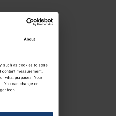
l Group
’s role
e
About
vår
y such as cookies to store
er vi
nd content measurement,
ok til
for what purposes. Your
es. You can change or
ger icon.
er
eral meters