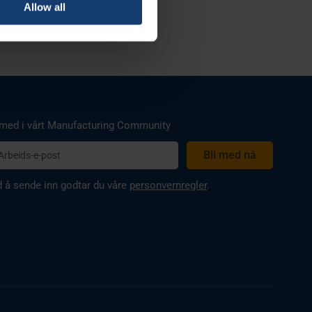
Allow all
ails section
.
se our traffic. We also share
ers who may combine it with
 services.
 med i vårt Manufacturing Community
 å sende inn godtar du våre
personvernregler
.