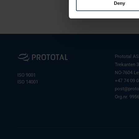
Deny
ronnie.petersson@protota
Find out more about how your
We use cookies to personalis
information about your use of
other information that you’ve
Prototal AS
Trekanten 3
NO-7604 Le
ISO 9001
+47 74 09 0
ISO 14001
post@proto
Org.nr. 995