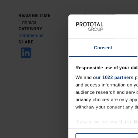
Prototal Industr
READING TIME
1 minute
AB today. This s
CATEGORY
as the parent ent
Kommersiell
SHARE
Prototal™️, Prot
Consent
Responsible use of your dat
“
Vårt nye navn gje
We and
our 1022 partners
pr
portefølje av eur
and access information on yo
godt nok kjent me
audience research and servi
å kunne omfatte f
privacy choices are only app
Petersson, Chief 
withdraw your consent any tim
If you allow, we would also lik
Navneendringen vil ikke påv
Collect information abou
informasjon, vennligst kon
Identify your device by ac