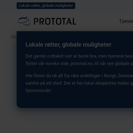
Utforsk alle våre prosje
Utforsk våre løsninger
Lokale røtter, globale muligheter
Tjenes
Home
/
Presse
/
Prototal Industries omprofilerer seg til Prototal Group
Lokale røtter, globale muligheter
Prototal Industries
Det gamle ordtaket sier at borte bra, men hjemme best.
flyttet vår norske side, prototal.no, til vår nye global
omprofilerer seg til 
Her finner du nå alt fra våre avdelinger i Norge, Danmar
samlet på ett sted. Det er her lokal ekspertise møter g
Group
hjemmeside!
3 November, 2025