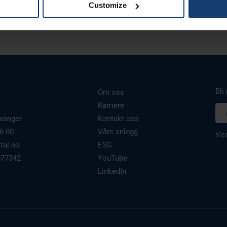
Customize
lgroup.com.
 personal data is processed and set your preferences in the
det
e content and ads, to provide social media features and to analy
 our site with our social media, advertising and analytics partn
 provided to them or that they’ve collected from your use of their
Bli
Om oss
Karriere
vanger
Kontakt oss
6 00
Våre anlegg
Ved
tal.no
ESG
677342
YouTube
LinkedIn