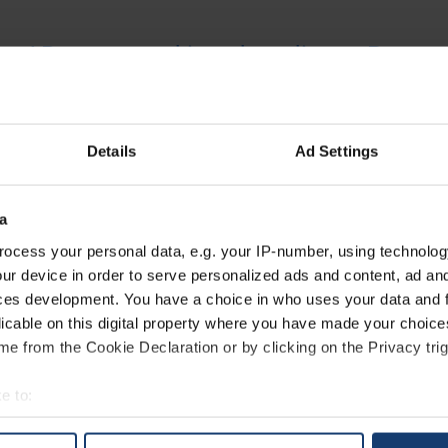
ies AB announced its rebranding to Protota
trategic name change clarifies the company
ity to its operational subsidiary brands lik
otal Prosilas, 1zu1scale & CA Models.
Details
Ad Settings
a
nspeiler vår rolle som et strategisk morselskap for 
ocess your personal data, e.g. your IP-number, using technolog
opeiske produksjonsmerker. Og med den nye logoen 
ur device in order to serve personalized ads and content, ad a
d vårt flaggskip Prototal, men samtidig annerledes n
ces development. You have a choice in who uses your data and 
remtidige merkevarer i porteføljen vår
“, sier Ronnie
licable on this digital property where you have made your choic
Commercial Officer i Prototal Group.
e from the Cookie Declaration or by clicking on the Privacy trig
e to:
irke eksisterende virksomhet, ansatte eller juridiske avtaler. For m
t your geographical location which can be accurate to within sev
takt Chief Commercial Officer, Ronnie Petersson, på
tively scanning it for specific characteristics (fingerprinting)