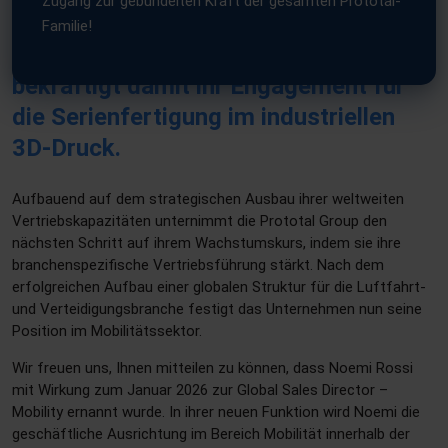
Zugang zur gebündelten Kraft der gesamten Prototal-
einer neuen Führungskraft in der
Familie!
Mobilitätsbranche weiter und
bekräftigt damit ihr Engagement für
die Serienfertigung im industriellen
3D-Druck.
Aufbauend auf dem strategischen Ausbau ihrer weltweiten
Vertriebskapazitäten unternimmt die Prototal Group den
nächsten Schritt auf ihrem Wachstumskurs, indem sie ihre
branchenspezifische Vertriebsführung stärkt. Nach dem
erfolgreichen Aufbau einer globalen Struktur für die Luftfahrt-
und Verteidigungsbranche festigt das Unternehmen nun seine
Position im Mobilitätssektor.
Wir freuen uns, Ihnen mitteilen zu können, dass Noemi Rossi
mit Wirkung zum Januar 2026 zur Global Sales Director –
Mobility ernannt wurde.
In ihrer neuen Funktion wird Noemi die
geschäftliche Ausrichtung im Bereich Mobilität innerhalb der