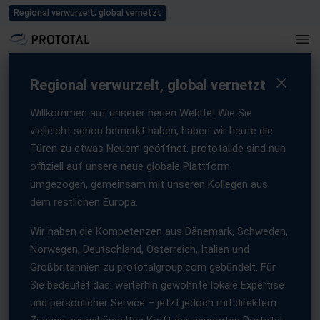
Blog
Karriere
Events und Messen
Presse
Kontaktieren Sie uns
Regional verwurzelt, global vernetzt
Home
/
Presse
/
Neuer Global Sales Director für den Mobilitätssektor
Neuer Global Sales
Regional verwurzelt, global vernetzt
Director für den
Willkommen auf unserer neuen Webite! Wie Sie
vielleicht schon bemerkt haben, haben wir heute die
Mobilitätssektor
Türen zu etwas Neuem geöffnet. prototal.de sind nun
13 January, 2026
offiziell auf unsere neue globale Plattform
umgezogen, gemeinsam mit unseren Kollegen aus
dem restlichen Europa.
Wir haben die Kompetenzen aus Dänemark, Schweden,
Norwegen, Deutschland, Österreich, Italien und
Die Prototal Group schärft ihre
Großbritannien zu prototalgroup.com gebündelt. Für
Sie bedeutet das: weiterhin gewohnte lokale Expertise
branchenorientierte
und persönlicher Service – jetzt jedoch mit direktem
Geschäftsstrategie mit der Ernennung