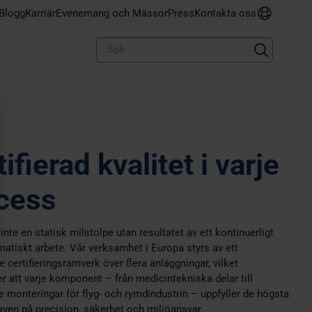
a Sports
o-end förpackningslösning för
ggör kreativ design genom
en del av Prototal Group,
Blogg
Karriär
Evenemang och Mässor
Press
Kontakta oss
essad fiber, från design till
tiv tillverkningsteknik.
D printing till formsprutning
as största tjänsteleverantör
ktion
dditiv tillverkning
ifierad kvalitet i varje
cess
 inte en statisk milstolpe utan resultatet av ett kontinuerligt
atiskt arbete. Vår verksamhet i Europa styrs av ett
 certifieringsramverk över flera anläggningar, vilket
er att varje komponent – från medicintekniska delar till
 monteringar för flyg- och rymdindustrin – uppfyller de högsta
aven på precision, säkerhet och miljöansvar.