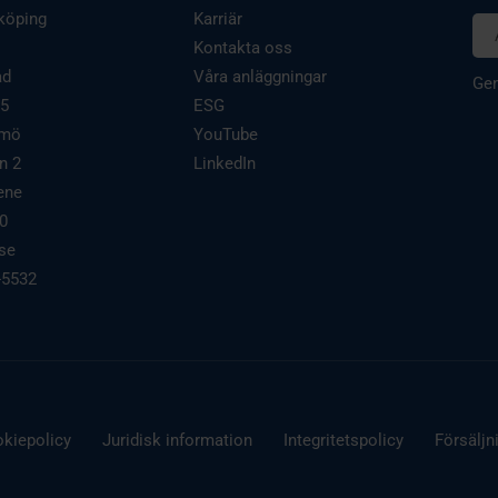
köping
Karriär
Kontakta oss
ad
Våra anläggningar
Gen
 5
ESG
lmö
YouTube
n 2
LinkedIn
ene
00
.se
-5532
kiepolicy
Juridisk information
Integritetspolicy
Försäljn