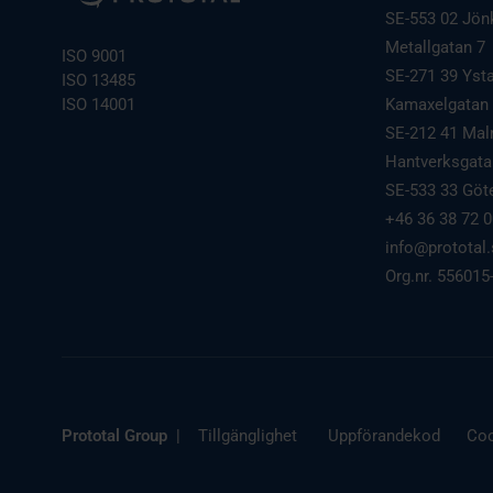
SE-553 02 Jön
Metallgatan 7
ISO 9001
SE-271 39 Yst
ISO 13485
ISO 14001
Kamaxelgatan
SE-212 41 Ma
Hantverksgata
SE-533 33 Göt
+46 36 38 72 
info@prototal
Org.nr. 556015
Prototal Group
|
Tillgänglighet
Uppförandekod
Coo