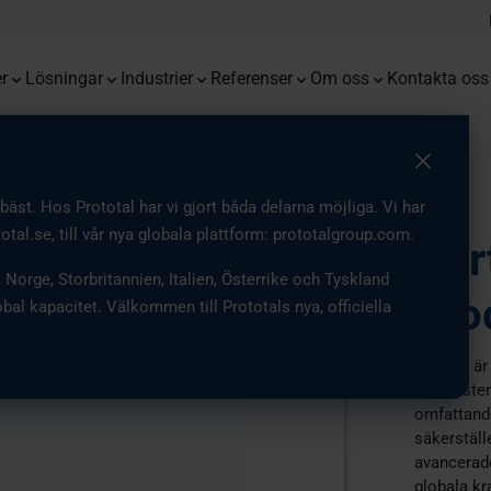
Vakuumgjutning
Monoqool
Flug
Kombinerar 3D printing och
Utvecklar robotsystem med exakta,
Ta del av de senaste nyheterna,
End-t
Möjli
Vi är 
Premiumprototyper med snäva
formsprutning för optimerad
funktionella och hållbara
Serieproduktion av glasögon med
insikterna och uppdateringarna
formpr
innova
Från 3
Europ
toleranser och pålitlig repeterbarhet
komponentproduktion.
komponenter.
3D printing
från vårt företag
produ
inom a
r
Lösningar
Industrier
Referenser
Om oss
Kontakta oss
st. Hos Prototal har vi gjort båda delarna möjliga. Vi har
total.se, till vår nya globala plattform: prototalgroup.com.
Cert
, Norge, Storbritannien, Italien, Österrike och Tyskland
pro
obal kapacitet. Välkommen till Prototals nya, officiella
Kvalitet är
och system
omfattande
säkerställ
avancerade
globala kr