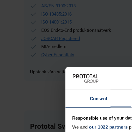
AS/EN 9100:2018
ISO 13485:2016
ISO 14001:2015
EOS End-to-End produktionsnätverk
JOSCAR Registered
MIA-medlem
Cyber Essentials
Upptäck våra sajter
Consent
Responsible use of your dat
Prototal Sweden
We and
our 1022 partners
pr