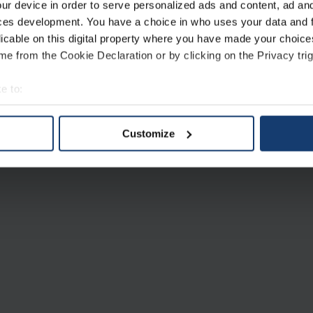
ur device in order to serve personalized ads and content, ad a
LEVANGER, NORGE
ces development. You have a choice in who uses your data and 
ISO 9001:2015
licable on this digital property where you have made your choic
SO 14001:2015
e from the Cookie Declaration or by clicking on the Privacy trig
EOS End-to-End produktionsnätverk
e to:
t your geographical location which can be accurate to within sev
tively scanning it for specific characteristics (fingerprinting)
Customize
 personal data is processed and set your preferences in the
det
e content and ads, to provide social media features and to analy
 our site with our social media, advertising and analytics partn
 provided to them or that they’ve collected from your use of their