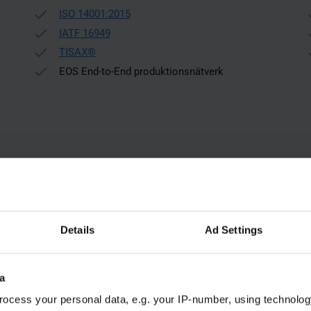
ISO 14001:2015
IATF 16949
TISAX®
EOS End-to-End produktionsnätverk
Upptäck anläggningen
Details
Ad Settings
a
Prototal Norway
ocess your personal data, e.g. your IP-number, using technolog