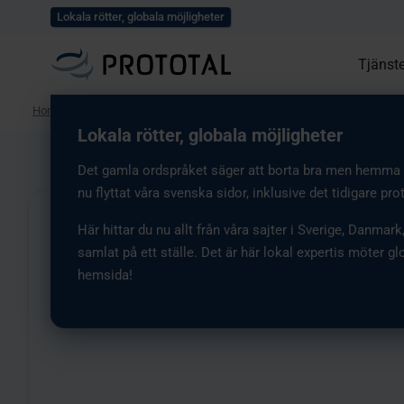
Utforska våra lösningar
Lokala rötter, globala möjligheter
Tjänste
Home
/
Om oss
/
Certifieringar
Lokala rötter, globala möjligheter
Det gamla ordspråket säger att borta bra men hemma bä
nu flyttat våra svenska sidor, inklusive det tidigare pro
Här hittar du nu allt från våra sajter i Sverige, Danmark
samlat på ett ställe. Det är här lokal expertis möter gl
hemsida!