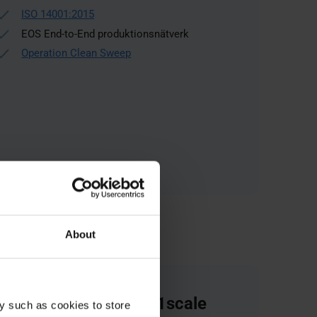
ISO 14001:2015
EOS End-to-End produktionsnätverk
Operation Clean Sweep
Upptäck anläggningen
About
Prototal GmbH & 1zu1scale
y such as cookies to store