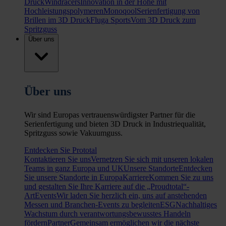
Druck
Windracers
Innovation in der Höhe mit
Hochleistungspolymeren
Monoqool
Serienfertigung von
Brillen im 3D Druck
Fluga Sports
Vom 3D Druck zum
Spritzguss
Über uns
Über uns
Wir sind Europas vertrauenswürdigster Partner für die
Serienfertigung und bieten 3D Druck in Industriequalität,
Spritzguss sowie Vakuumguss.
Entdecken Sie Prototal
Kontaktieren Sie uns
Vernetzen Sie sich mit unseren lokalen
Teams in ganz Europa und UK
Unsere Standorte
Entdecken
Sie unsere Standorte in Europa
Karriere
Kommen Sie zu uns
und gestalten Sie Ihre Karriere auf die „Proudtotal“-
Art
Events
Wir laden Sie herzlich ein, uns auf anstehenden
Messen und Branchen-Events zu begleiten
ESG
Nachhaltiges
Wachstum durch verantwortungsbewusstes Handeln
fördern
Partner
Gemeinsam ermöglichen wir die nächste