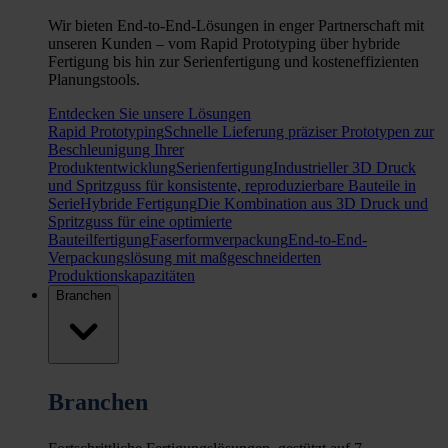
Wir bieten End-to-End-Lösungen in enger Partnerschaft mit
unseren Kunden – vom Rapid Prototyping über hybride
Fertigung bis hin zur Serienfertigung und kosteneffizienten
Planungstools.
Entdecken Sie unsere Lösungen
Rapid Prototyping
Schnelle Lieferung präziser Prototypen zur
Beschleunigung Ihrer
Produktentwicklung
Serienfertigung
Industrieller 3D Druck
und Spritzguss für konsistente, reproduzierbare Bauteile in
Serie
Hybride Fertigung
Die Kombination aus 3D Druck und
Spritzguss für eine optimierte
Bauteilfertigung
Faserformverpackung
End-to-End-
Verpackungslösung mit maßgeschneiderten
Produktionskapazitäten
Branchen
Branchen