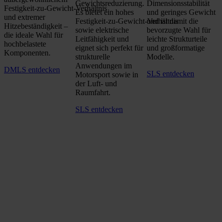
Gewichtsreduzierung.
Dimensionsstabilität
Festigkeit‑zu‑Gewicht‑Verhältnis
Es bietet ein hohes
und geringes Gewicht
und extremer
Festigkeit‑zu‑Gewicht‑Verhältnis
und ist damit die
Hitzebeständigkeit –
sowie elektrische
bevorzugte Wahl für
die ideale Wahl für
Leitfähigkeit und
leichte Strukturteile
hochbelastete
eignet sich perfekt für
und großformatige
Komponenten.
strukturelle
Modelle.
Anwendungen im
DMLS entdecken
SLS entdecken
Motorsport sowie in
der Luft‑ und
Raumfahrt.
SLS entdecken