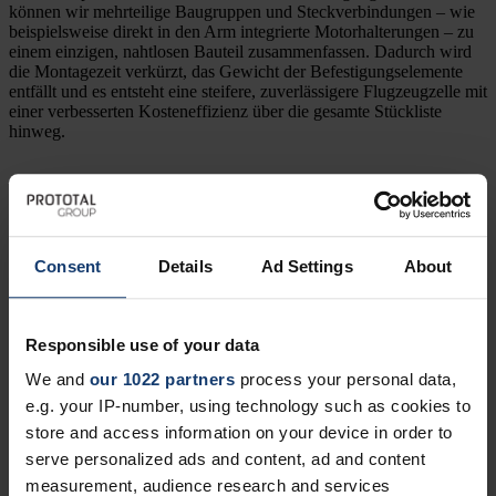
können wir mehrteilige Baugruppen und Steckverbindungen – wie
beispielsweise direkt in den Arm integrierte Motorhalterungen – zu
einem einzigen, nahtlosen Bauteil zusammenfassen. Dadurch wird
die Montagezeit verkürzt, das Gewicht der Befestigungselemente
entfällt und es entsteht eine steifere, zuverlässigere Flugzeugzelle mit
einer verbesserten Kosteneffizienz über die gesamte Stückliste
hinweg.
Optimierte Aerodynamik
Herkömmliche Fertigungsverfahren haben Schwierigkeiten mit
komplexen Geometrien und inneren Hohlräumen. Mit dem 3D-
Consent
Details
Ad Settings
About
Druck können wir interne Kühlkanäle und an die Form angepasste
Luftkanäle entwerfen und herstellen, die sich exakt an die Konturen
der Elektronik oder der Batteriefächer der Drohne anpassen. Dies
gewährleistet ein optimales Wärmemanagement bei Flugmanövern
Responsible use of your data
mit hoher Leistung.
We and
our 1022 partners
process your personal data,
e.g. your IP-number, using technology such as cookies to
Schnelle missionsspezifische Anpassung
store and access information on your device in order to
serve personalized ads and content, ad and content
Die Anforderungen an moderne UAS ändern sich schneller, als
measurement, audience research and services