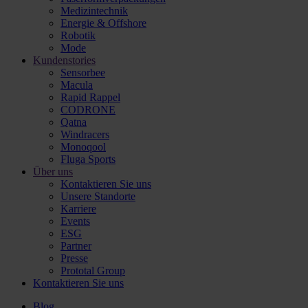
Medizintechnik
Energie & Offshore
Robotik
Mode
Kundenstories
Sensorbee
Macula
Rapid Rappel
CODRONE
Qatna
Windracers
Monoqool
Fluga Sports
Über uns
Kontaktieren Sie uns
Unsere Standorte
Karriere
Events
ESG
Partner
Presse
Prototal Group
Kontaktieren Sie uns
Blog