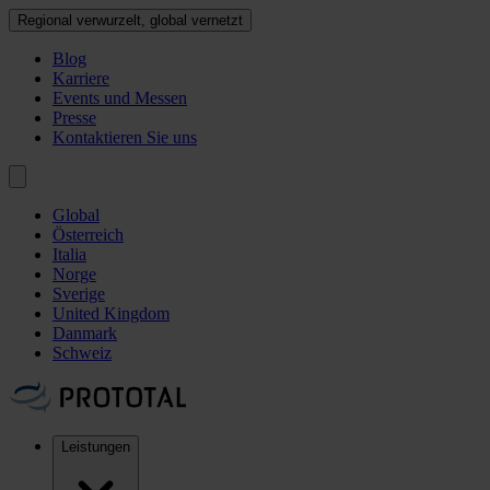
Regional verwurzelt, global vernetzt
Blog
Karriere
Events und Messen
Presse
Kontaktieren Sie uns
Global
Österreich
Italia
Norge
Sverige
United Kingdom
Danmark
Schweiz
Leistungen