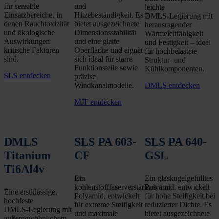
für sensible
und
leichte
Einsatzbereiche, in
Hitzebeständigkeit. Es
DMLS‑Legierung mit
denen Rauchtoxizität
bietet ausgezeichnete
herausragender
und ökologische
Dimensionsstabilität
Wärmeleitfähigkeit
Auswirkungen
und eine glatte
und Festigkeit – ideal
kritische Faktoren
Oberfläche und eignet
für hochbelastete
sind.
sich ideal für starre
Struktur‑ und
Funktionsteile sowie
Kühlkomponenten.
SLS entdecken
präzise
Windkanalmodelle.
DMLS entdecken
MJF entdecken
DMLS
SLS PA 603-
SLS PA 640-
Titanium
CF
GSL
Ti6Al4v
Ein
Ein glaskugelgefülltes
kohlenstofffaserverstärktes
Polyamid, entwickelt
Eine erstklassige,
Polyamid, entwickelt
für hohe Steifigkeit bei
hochfeste
für extreme Steifigkeit
reduzierter Dichte. Es
DMLS‑Legierung mit
und maximale
bietet ausgezeichnete
außergewöhnlichem