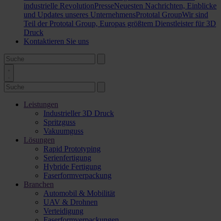
industrielle Revolution
Presse
Neuesten Nachrichten, Einblicke
und Updates unseres Unternehmens
Prototal Group
Wir sind
Teil der Prototal Group, Europas größtem Dienstleister für 3D
Druck
Kontaktieren Sie uns
Leistungen
Industrieller 3D Druck
Spritzguss
Vakuumguss
Lösungen
Rapid Prototyping
Serienfertigung
Hybride Fertigung
Faserformverpackung
Branchen
Automobil & Mobilität
UAV & Drohnen
Verteidigung
Faserformverpackungen