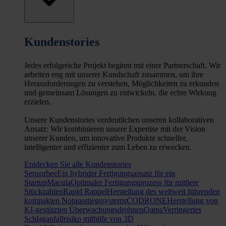
Kundenstories
Jedes erfolgreiche Projekt beginnt mit einer Partnerschaft. Wir
arbeiten eng mit unserer Kundschaft zusammen, um ihre
Herausforderungen zu verstehen, Möglichkeiten zu erkunden
und gemeinsam Lösungen zu entwickeln, die echte Wirkung
erzielen.
Unsere Kundenstories verdeutlichen unseren kollaborativen
Ansatz: Wir kombinieren unsere Expertise mit der Vision
unserer Kunden, um innovative Produkte schneller,
intelligenter und effizienter zum Leben zu erwecken.
Entdecken Sie alle Kundenstories
Sensorbee
Ein hybrider Fertigungsansatz für ein
Startup
Macula
Optimaler Fertigungsprozess für mittlere
Stückzahlen
Rapid Rappel
Herstellung des weltweit führenden
kompakten Notausstiegssystems
CODRONE
Herstellung von
KI-gestützten Überwachungsdrohnen
Qatna
Verringertes
Schlaganfallrisiko mithilfe von 3D