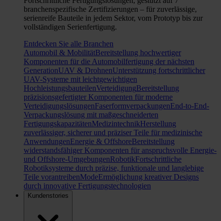
Fortschrittliche Fertigungslösungen, gestützt auf 7
branchenspezifische Zertifizierungen – für zuverlässige,
serienreife Bauteile in jedem Sektor, vom Prototyp bis zur
vollständigen Serienfertigung.
Entdecken Sie alle Branchen
Automobil & Mobilität
Bereitstellung hochwertiger
Komponenten für die Automobilfertigung der nächsten
Generation
UAV & Drohnen
Unterstützung fortschrittlicher
UAV-Systeme mit leichtgewichtigen
Hochleistungsbauteilen
Verteidigung
Bereitstellung
präzisionsgefertigter Komponenten für moderne
Verteidigungslösungen
Faserformverpackungen
End-to-End-
Verpackungslösung mit maßgeschneiderten
Fertigungskapazitäten
Medizintechnik
Herstellung
zuverlässiger, sicherer und präziser Teile für medizinische
Anwendungen
Energie & Offshore
Bereitstellung
widerstandsfähiger Komponenten für anspruchsvolle Energie-
und Offshore-Umgebungen
Robotik
Fortschrittliche
Robotiksysteme durch präzise, funktionale und langlebige
Teile vorantreiben
Mode
Ermöglichung kreativer Designs
durch innovative Fertigungstechnologien
Kundenstories