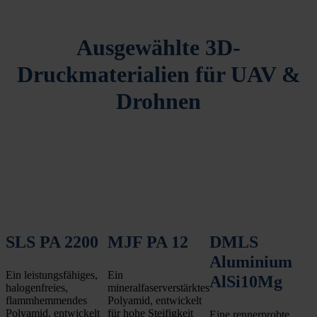
Ausgewählte 3D-
Druckmaterialien für UAV &
Drohnen
SLS PA 2200
MJF PA 12
DMLS
Aluminium
Ein leistungsfähiges,
Ein
AlSi10Mg
halogenfreies,
mineralfaserverstärktes
flammhemmendes
Polyamid, entwickelt
Polyamid, entwickelt
für hohe Steifigkeit
Eine rennerprobte,