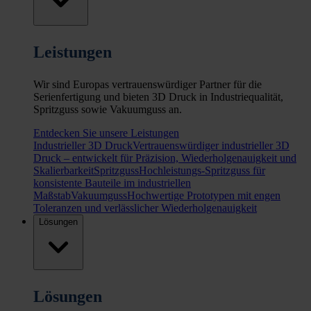
Leistungen
Wir sind Europas vertrauenswürdiger Partner für die
Serienfertigung und bieten 3D Druck in Industriequalität,
Spritzguss sowie Vakuumguss an.
Entdecken Sie unsere Leistungen
Industrieller 3D Druck
Vertrauenswürdiger industrieller 3D
Druck – entwickelt für Präzision, Wiederholgenauigkeit und
Skalierbarkeit
Spritzguss
Hochleistungs-Spritzguss für
konsistente Bauteile im industriellen
Maßstab
Vakuumguss
Hochwertige Prototypen mit engen
Toleranzen und verlässlicher Wiederholgenauigkeit
Lösungen
Lösungen