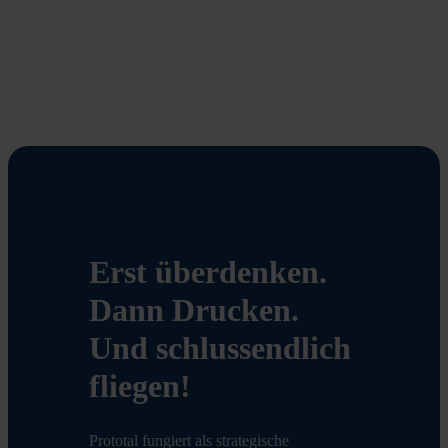
We also share information about your use of our site with
our social media, advertising and analytics partners who
may combine it with other information that you’ve
provided to them or that they’ve collected from your use
of their services.
Erst überdenken.
Dann Drucken.
Und schlussendlich
fliegen!
Prototal fungiert als strategische