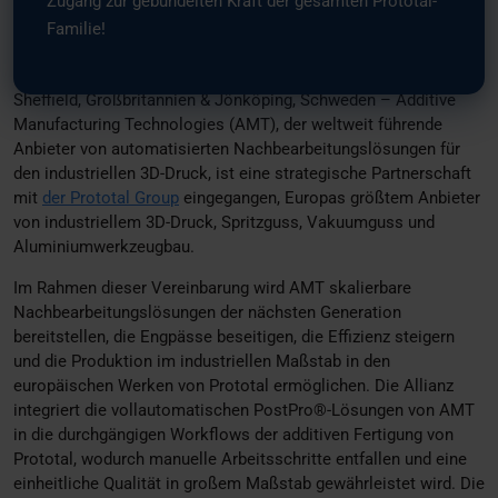
Zugang zur gebündelten Kraft der gesamten Prototal-
Nachbearbeitung im industriellen
Familie!
Maßstab im 3D-Druck voranzutreiben
Sheffield, Großbritannien & Jönköping, Schweden – Additive
Manufacturing Technologies (AMT), der weltweit führende
Anbieter von automatisierten Nachbearbeitungslösungen für
den industriellen 3D-Druck, ist eine strategische Partnerschaft
mit
der Prototal Group
eingegangen, Europas größtem Anbieter
von industriellem 3D-Druck, Spritzguss, Vakuumguss und
Aluminiumwerkzeugbau.
Im Rahmen dieser Vereinbarung wird AMT skalierbare
Nachbearbeitungslösungen der nächsten Generation
bereitstellen, die Engpässe beseitigen, die Effizienz steigern
und die Produktion im industriellen Maßstab in den
europäischen Werken von Prototal ermöglichen. Die Allianz
integriert die vollautomatischen PostPro®-Lösungen von AMT
in die durchgängigen Workflows der additiven Fertigung von
Prototal, wodurch manuelle Arbeitsschritte entfallen und eine
einheitliche Qualität in großem Maßstab gewährleistet wird. Die