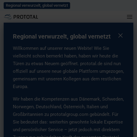
Blog
Karriere
Events und Messen
Presse
Kontaktieren Sie uns
Regional verwurzelt, global vernetzt
Home
/
Presse
/
AMT und Prototal gehen eine strategische Partnerschaft
ein
Regional verwurzelt, global vernetzt
AMT und Prototal gehen
Willkommen auf unserer neuen Webite! Wie Sie
eine strategische
vielleicht schon bemerkt haben, haben wir heute die
Partnerschaft ein
Türen zu etwas Neuem geöffnet. prototal.de sind nun
offiziell auf unsere neue globale Plattform umgezogen,
16 September, 2025
gemeinsam mit unseren Kollegen aus dem restlichen
Europa.
Wir haben die Kompetenzen aus Dänemark, Schweden,
Norwegen, Deutschland, Österreich, Italien und
Großbritannien zu prototalgroup.com gebündelt. Für
AMT und die Prototal Group gehen eine
Sie bedeutet das: weiterhin gewohnte lokale Expertise
strategische Partnerschaft ein, um die
und persönlicher Service – jetzt jedoch mit direktem