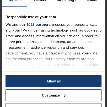
Akzeptanz in der Industrie zu
ermöglichen.“
Responsible use of your data
We and
our 1022 partners
process your personal data,
e.g. your IP-number, using technology such as cookies to
Prototal ist ein wichtiger Betatester der AMT-Technologie,
store and access information on your device in order to
wobei beide Unternehmen aktiv Wissen austauschen, um
Prozesse zu optimieren und Lösungen der nächsten Generation
serve personalized ads and content, ad and content
zu entwickeln. Es gibt bereits Pläne, die Zusammenarbeit über
measurement, audience research and services
das Dampfglätten hinaus auf neue
development. You have a choice in who uses your data
Nachbearbeitungstechnologien auszuweiten.
and for what purposes. Your privacy choices are only
applicable on this digital property where you have made
your choices. You can change or withdraw your consent
„Diese Partnerschaft ist ein wichtiger
any time from the Cookie Declaration or by clicking on
Schritt zur Stärkung unseres Ökosystems
Allow all
the Privacy trigger icon.
an Fertigungslösungen von Weltklasse.
If you allow, we would also like to:
Durch die Zusammenarbeit mit AMT
Customize
Collect information about your geographical location
können wir unseren Kunden noch mehr
which can be accurate to within several meters